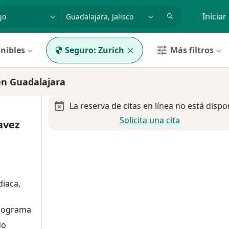
dad, enfermedad o nombre
p. ej. Guadalajara
Iniciar
nibles
Seguro:
Zurich
Más filtros
en Guadalajara
La reserva de citas en línea no está dispo
Solicita una cita
avez
diaca,
diograma
do