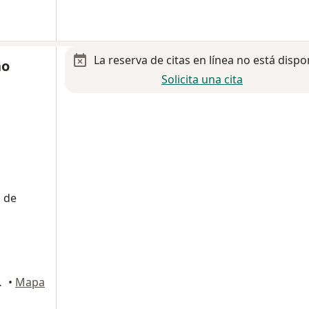
La reserva de citas en línea no está dispo
no
Solicita una cita
d de
0, Zapopan
•
Mapa