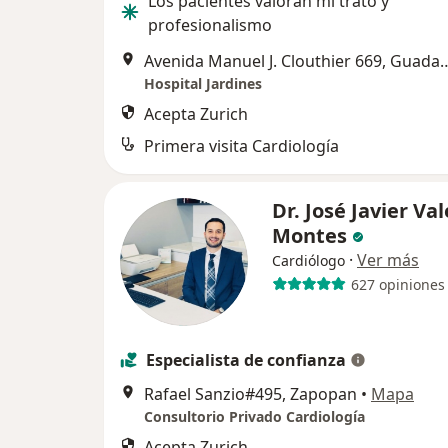
Los pacientes valoran mi trato y
profesionalismo
Avenida Manuel J. Clouthier
Hospital Jardines
Acepta Zurich
Primera visita Cardiología
Dr. José Javier Va
Montes
·
Ver más
Cardiólogo
627 opiniones
Especialista de confianza
Rafael Sanzio#495, Zapopan
•
Mapa
Consultorio Privado Cardiología
Acepta Zurich