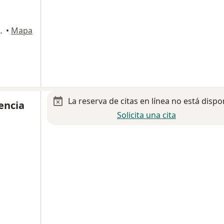
 669, Guadalajara
•
Mapa
La reserva de citas en línea no está dispo
lencia
Solicita una cita