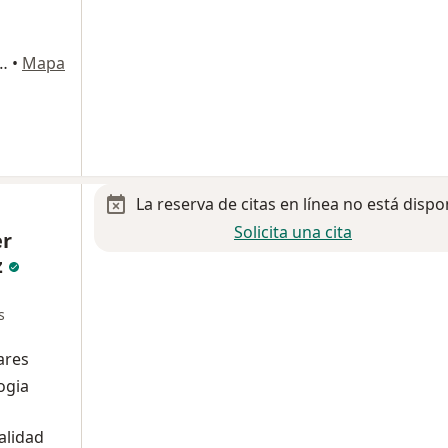
0, Colonia Americana, Hospital MAC-Bernardette, Guadalajara
•
Mapa
La reserva de citas en línea no está dispo
Solicita una cita
er
z
s
ares
ogia
alidad