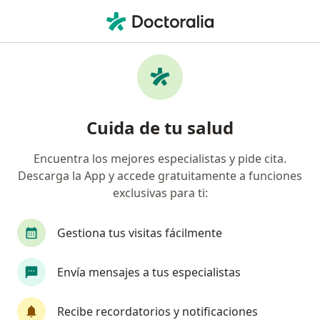
Men
Cardiólogo • San Luis Potosi, San Luis Potosí
Filtros
Seguro:
Zurich
Ma
Cardiólogos recomendados de Zurich en San
Cuida de tu salud
Luis Potosi
Encuentra los mejores especialistas y pide cita.
Descarga la App y accede gratuitamente a funciones
exclusivas para ti:
Gestiona tus visitas fácilmente
Envía mensajes a tus especialistas
Dra. Yadiralia Torres Medina
·
Ver más
Cardiólogo
Recibe recordatorios y notificaciones
680 opiniones