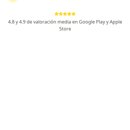
Especialista de confianza
Luis Magallanes 255, San Luis Potosi
•
Mapa
4.8 y 4.9 de valoración media en Google Play y Apple
Cardiólogía Ecocardiografía
Store
Acepta Zurich
Primera visita Cardiología
Este especialista no ofrece reserva de cita en línea en esta dirección.
Solicita una cita