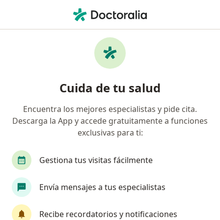
Men
Fisioterapeuta • San Luis Potosi, San Luis Potosí
Filtros
Seguro:
Zurich
Ma
Fisioterapeutas recomendados de Zurich en
Cuida de tu salud
San Luis Potosi
Encuentra los mejores especialistas y pide cita.
Descarga la App y accede gratuitamente a funciones
exclusivas para ti:
Gestiona tus visitas fácilmente
Envía mensajes a tus especialistas
Lic. Andrea Ibarra Rangel
·
Ver más
Fisioterapeuta
Recibe recordatorios y notificaciones
34 opiniones