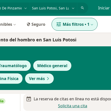
dad, enfermedad o nombre
p. ej. Guadalajara
Iniciar
nibles
Seguro
Más filtros
•
1
ento del hombro en San Luis Potosi
Traumatólogo
Médico general
ina Física
Ver más
La reserva de citas en línea no está dispo
ia
Solicita una cita