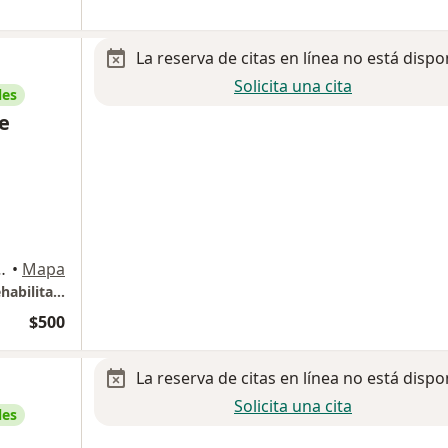
La reserva de citas en línea no está dispo
Solicita una cita
les
ce
sultorio 6, San Luis Potosi
•
Mapa
LTF.Vania Berenice Gallegos Fisioterapia y rehabilitación
$500
La reserva de citas en línea no está dispo
Solicita una cita
les