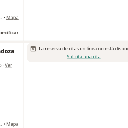
epec 4705, San Luis Potosi
•
Mapa
pecificar
La reserva de citas en línea no está dispo
ndoza
Solicita una cita
·
Ver
o
Especialidades Médicas, Hospital Angeles), San Luis Potosi
•
Mapa