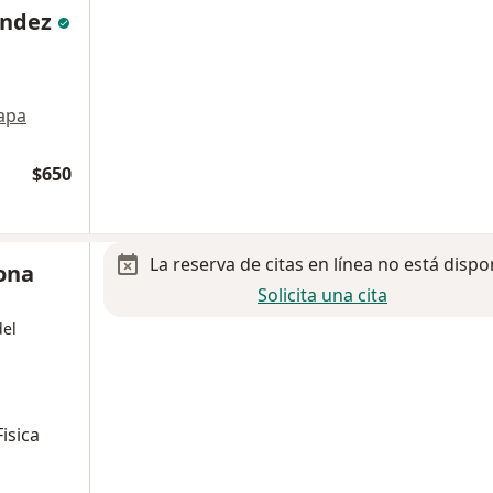
ández
apa
$650
La reserva de citas en línea no está dispo
ona
Solicita una cita
del
Fisica