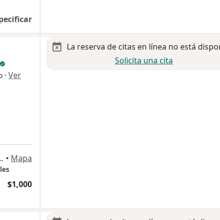
pecificar
La reserva de citas en línea no está dispo
Solicita una cita
·
Ver
o
 José 250, San Luis Potosi
•
Mapa
les
$1,000