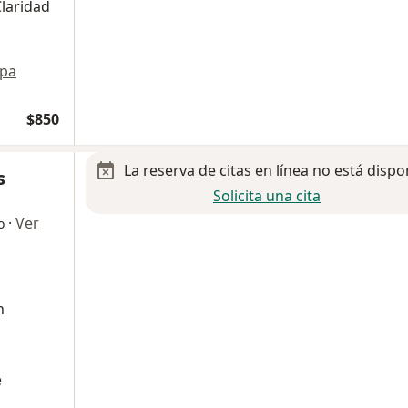
Claridad
pa
$850
La reserva de citas en línea no está dispo
s
Solicita una cita
·
Ver
o
n
e