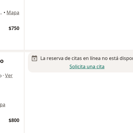
 Guadalupe, San Luis Potosi
•
Mapa
$750
La reserva de citas en línea no está dispo
do
Solicita una cita
·
Ver
o
pa
$800