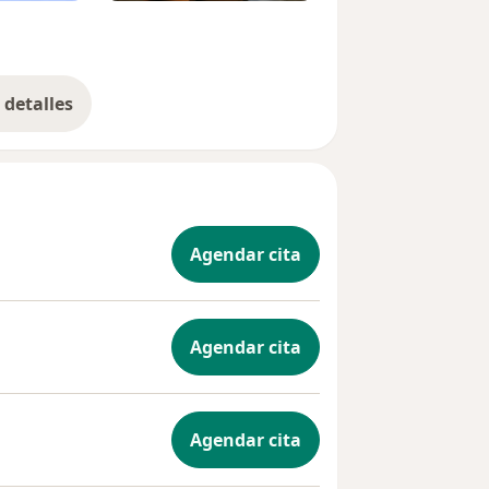
detalles
bre la experiencia
Agendar cita
Agendar cita
Agendar cita