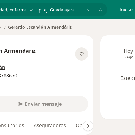
dad, enfermedad o nombre
p. ej. Guadalajara
Iniciar
Gerardo Escandón Armendáriz
Cambiar de ciudad
n Armendáriz
Hoy
6 Ago
bre las especializaciones
ión
 3788670
Este c
s
Enviar mensaje
nsultorios
Aseguradoras
Opiniones (215)