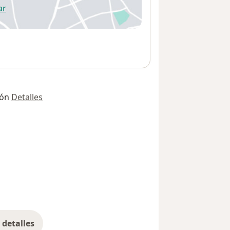
ar
 abre en una nueva pestaña
ión
Detalles
detalles
bre la dirección