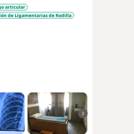
go articular
ión de Ligamentarias de Rodilla
es