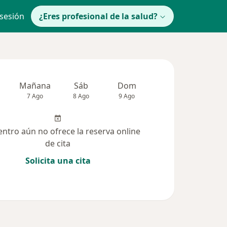
 sesión
¿Eres profesional de la salud?
Mañana
Sáb
Dom
Lun
Mar
7 Ago
8 Ago
9 Ago
10 Ago
11 Ag
entro aún no ofrece la reserva online
de cita
Solicita una cita