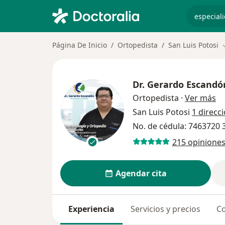
especiali
Página De Inicio
Ortopedista
San Luis Potosi
Dr.
Gerardo Escandó
so
Ortopedista
·
Ver más
San Luis Potosi
1 direcc
No. de cédula: 7463720
215 opinione
Agendar cita
Experiencia
Servicios y precios
Co