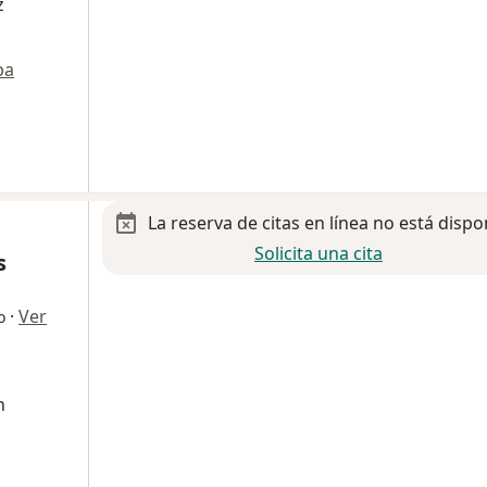
z
pa
La reserva de citas en línea no está dispo
Solicita una cita
s
·
Ver
o
n