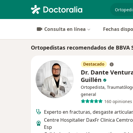
especiali
Consulta en línea
Fechas dispo
Ortopedistas recomendados de BBVA S
Destacado
Dr. Dante Ventur
Guillén
Ortopedista, Traumatólog
general
160 opiniones
Experto en fracturas, desgaste articular
Centre Hospitalier DaxFr Clinica Cemtr
Esp