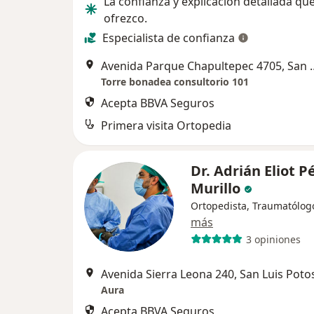
La confianza y explicación detallada qu
ofrezco.
Especialista de confianza
Avenida Parque Chapult
Torre bonadea consultorio 101
Acepta BBVA Seguros
Primera visita Ortopedia
Dr. Adrián Eliot P
Murillo
Ortopedista, Traumatólog
más
3 opiniones
Avenida Sierra Leona 240, San Luis Poto
Aura
Acepta BBVA Seguros