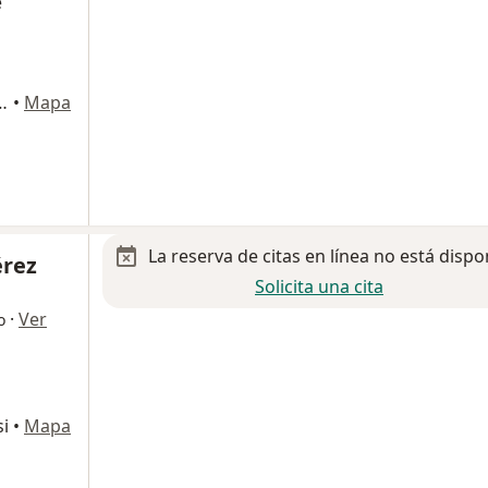
e
epec 4705, San Luis Potosi
•
Mapa
La reserva de citas en línea no está dispo
érez
Solicita una cita
·
Ver
o
si
•
Mapa