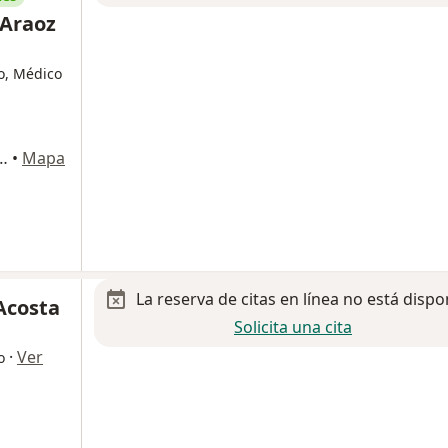
 Araoz
o, Médico
. 410-B. Col. Burocratas del Estado, San Luis Potosi
•
Mapa
La reserva de citas en línea no está dispo
 Acosta
Solicita una cita
·
Ver
o