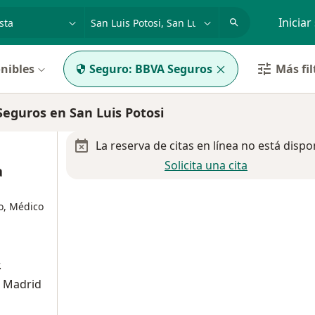
dad, enfermedad o nombre
p. ej. Guadalajara
Iniciar
nibles
Seguro:
BBVA Seguros
Más fil
eguros en San Luis Potosi
La reserva de citas en línea no está dispo
Solicita una cita
a
o, Médico
.
o Madrid