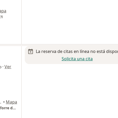
apa
E1
La reserva de citas en línea no está dispo
Solicita una cita
·
Ver
o
 Estado., San Luis Potosi
•
Mapa
Hospital Angeles Centro Médico del Potosí. Torre de Especialidades Médicas. Segundo piso. Consultorio 220.