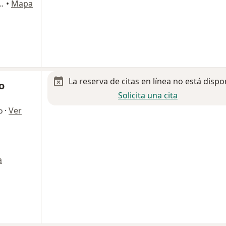
iménez 575, San Luis Potosi
•
Mapa
La reserva de citas en línea no está dispo
o
Solicita una cita
·
Ver
o
a