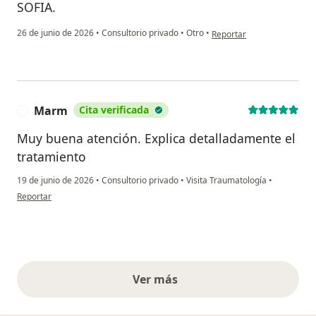
SOFIA.
en opinión del usuario Jua
26 de junio de 2026
•
Consultorio privado
•
Otro
•
Reportar
Marm
Cita verificada
M
Muy buena atención. Explica detalladamente el
tratamiento
19 de junio de 2026
•
Consultorio privado
•
Visita Traumatología
•
en opinión del usuario Marm
Reportar
Ver más
opiniones anteriores