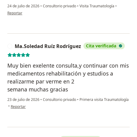
24 de julio de 2026
•
Consultorio privado
•
Visita Traumatología
•
en opinión del usuario DSalas
Reportar
Ma.Soledad Ruíz Rodríguez
Cita verificada
M
Muy bien exelente consulta,y continuar con mis
medicamentos rehabilitación y estudios a
realizarme par verme en 2
semana muchas gracias
23 de julio de 2026
•
Consultorio privado
•
Primera visita Traumatología
en opinión del usuario Ma.Soledad Ruíz Rodríguez
•
Reportar