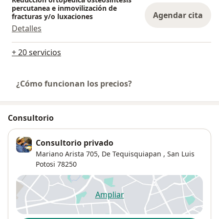
percutanea e inmovilización de
Agendar cita
fracturas y/o luxaciones
Detalles
+ 20 servicios
¿Cómo funcionan los precios?
Consultorio
Consultorio privado
Mariano Arista 705,
De Tequisquiapan
,
San Luis
Potosi
78250
Ampliar
se abre en una nueva pestañ