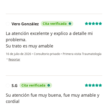
Vero González
Cita verificada
V
La atención excelente y explico a detalle mi
problema.
Su trato es muy amable
16 de julio de 2026
•
Consultorio privado
•
Primera visita Traumatología
en opinión del usuario Vero González
•
Reportar
S.G
Cita verificada
S
Su atención fue muy buena, fue muy amable y
cordial