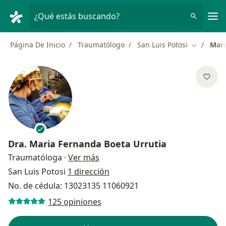
Men
¿Qué estás buscando?
Página De Inicio
Traumatólogo
San Luis Potosi
Mari
Cambiar d
Dra.
Maria Fernanda Boeta Urrutia
sobre las especializaciones
Traumatóloga
·
Ver más
San Luis Potosi
1 dirección
No. de cédula: 13023135 11060921
125 opiniones