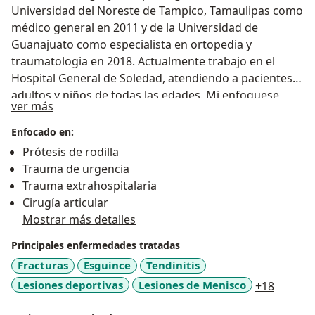
Universidad del Noreste de Tampico, Tamaulipas como
médico general en 2011 y de la Universidad de
Guanajuato como especialista en ortopedia y
traumatologia en 2018. Actualmente trabajo en el
Hospital General de Soledad, atendiendo a pacientes
adultos y niños de todas las edades. Mi enfoquese
Sobre mí
ver más
centra en la fracturas, esguinces, tendinitis y artrosis
rodilla y cadera. Me caracterizo por brindar un
Enfocado en:
excelente trato y empatía hacia mis pacientes,
Prótesis de rodilla
explicando detalladamente sus problemas y aclarando
Trauma de urgencia
todas sus dudas. Mi consultorio está ubicado en una
Trauma extrahospitalaria
zona céntrica, bien habilitado y preparado para
Cirugía articular
ofrecer el mejor servicio.
Mostrar más detalles
Principales enfermedades tratadas
Fracturas
Esguince
Tendinitis
a11y_sr
Lesiones deportivas
Lesiones de Menisco
+18