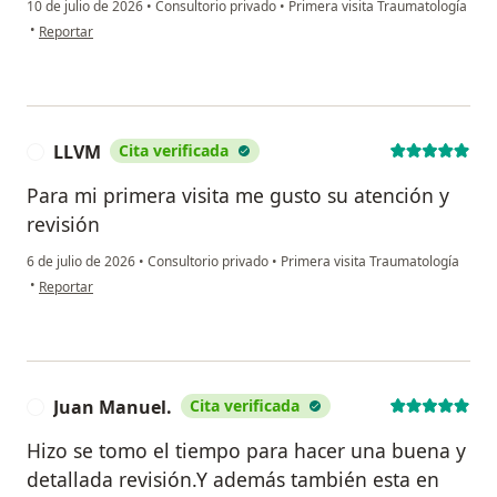
10 de julio de 2026
•
Consultorio privado
•
Primera visita Traumatología
en opinión del usuario S.G
•
Reportar
LLVM
Cita verificada
L
Para mi primera visita me gusto su atención y
revisión
6 de julio de 2026
•
Consultorio privado
•
Primera visita Traumatología
en opinión del usuario LLVM
•
Reportar
Juan Manuel.
Cita verificada
J
Hizo se tomo el tiempo para hacer una buena y
detallada revisión.Y además también esta en