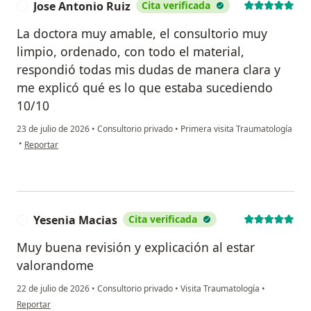
Jose Antonio Ruiz
Cita verificada
J
La doctora muy amable, el consultorio muy
limpio, ordenado, con todo el material,
respondió todas mis dudas de manera clara y
me explicó qué es lo que estaba sucediendo
10/10
23 de julio de 2026
•
Consultorio privado
•
Primera visita Traumatología
en opinión del usuario Jose Antonio Ruiz
•
Reportar
Yesenia Macias
Cita verificada
Y
Muy buena revisión y explicación al estar
valorandome
22 de julio de 2026
•
Consultorio privado
•
Visita Traumatología
•
en opinión del usuario Yesenia Macias
Reportar