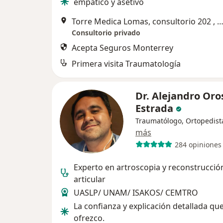
empatico y asetivo
Torre Medica Lomas, consultorio 202 , Av Palmira # 600 Villas del Pedregal, San Luis
Consultorio privado
Acepta Seguros Monterrey
Primera visita Traumatología
Dr. Alejandro Oro
Estrada
Traumatólogo, Ortopedist
más
284 opiniones
Experto en artroscopia y reconstrucció
articular
UASLP/ UNAM/ ISAKOS/ CEMTRO
La confianza y explicación detallada qu
ofrezco.