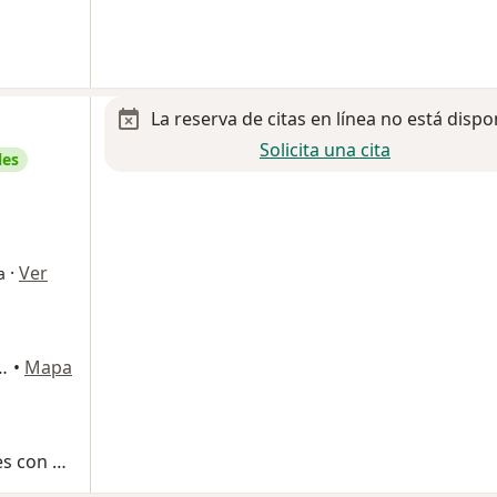
La reserva de citas en línea no está dispo
Solicita una cita
les
·
Ver
a
equisquiapan, San Luis Potosi
•
Mapa
Resecciones tumorales, reconstrucciones con prótesis