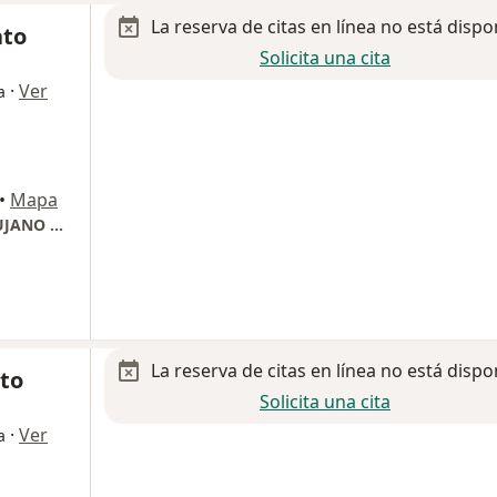
La reserva de citas en línea no está dispo
ato
Solicita una cita
·
Ver
a
•
Mapa
CONSULTORIO DR. FERNANDO LOVATO CIRUJANO ARTICULAR
La reserva de citas en línea no está dispo
oto
Solicita una cita
·
Ver
a