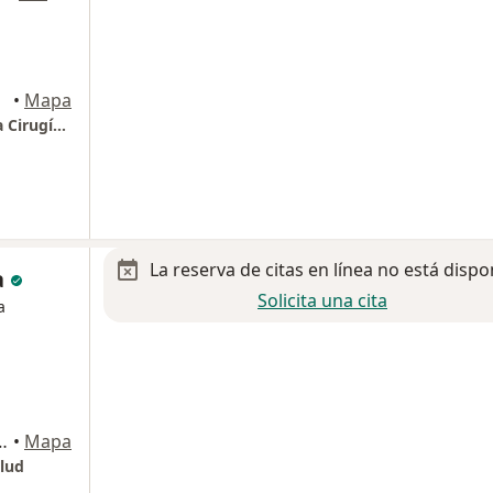
osi
•
Mapa
Dr. Ricardo Cortés, Traumatología Ortopedia Cirugía de Columna y Endoscopía de Columna
La reserva de citas en línea no está dispo
a
Solicita una cita
a
ez 1210, San Luis Potosi
•
Mapa
alud