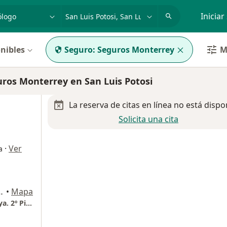
dad, enfermedad o nombre
p. ej. Guadalajara
Iniciar
nibles
Seguro:
Seguros Monterrey
M
os Monterrey en San Luis Potosi
La reserva de citas en línea no está dispo
Solicita una cita
·
Ver
a
inas del Parque, San Luis Potosi
•
Mapa
Consultorio Particular. Torre Médica Himalaya. 2º Piso. Consultorio 8