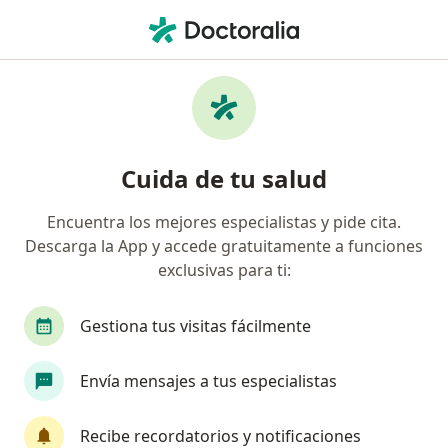
Men
Traumatólogo • León, Guanajuato
Filtros
Seguro:
Seguros Monterrey
Traumatólogos recomendados de Seguros
Cuida de tu salud
Monterrey en León
Encuentra los mejores especialistas y pide cita.
Descarga la App y accede gratuitamente a funciones
exclusivas para ti:
Gestiona tus visitas fácilmente
Envía mensajes a tus especialistas
Destacado
Dr. William Fabricio Ceja Verduzco
Recibe recordatorios y notificaciones
·
Ver más
Traumatólogo, Ortopedista