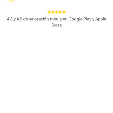
107 opiniones
Experto en Cirugía de Hombro, Codo y Rodilla
4.8 y 4.9 de valoración media en Google Play y Apple
Especialista en Artroscopía y Lesiones Deportivas
Store
Experto en Prótesis de Hombro, Codo y Rodilla
Especialista de confianza
Dirección 1
Dirección 2
Av Cerro Gordo 311, León
•
Mapa
Hospital Ángeles León
Acepta Seguros Monterrey
Visita Traumatología
Este especialista no ofrece reserva de cita en línea en esta dirección.
Solicita una cita