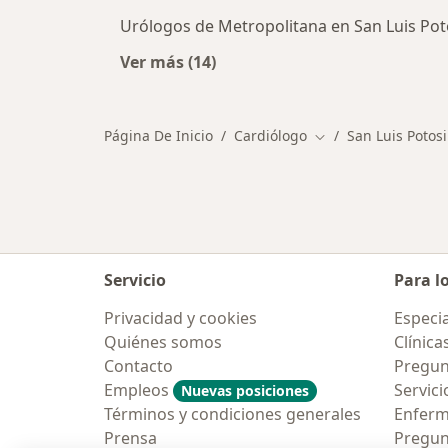
Urólogos de Metropolitana en San Luis Pot
Ver más (14)
Más en esta categoría: Otros espec
Página De Inicio
Cardiólogo
San Luis Potosi
Cambiar de ciudad
Servicio
Para l
Privacidad y cookies
Especia
Quiénes somos
Clínica
Contacto
Pregun
Empleos
Servici
Nuevas posiciones
Términos y condiciones generales
Enfer
Prensa
Pregun