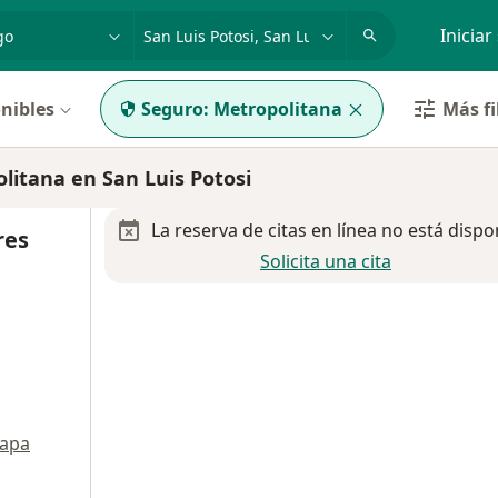
dad, enfermedad o nombre
p. ej. Guadalajara
Iniciar
nibles
Seguro:
Metropolitana
Más fi
itana en San Luis Potosi
La reserva de citas en línea no está dispo
res
Solicita una cita
apa