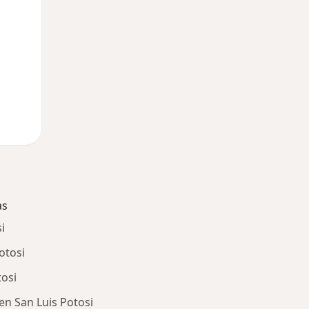
as
i
otosi
tosi
en San Luis Potosi