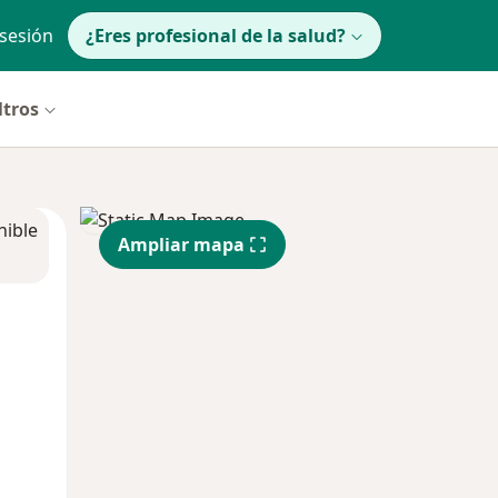
 sesión
¿Eres profesional de la salud?
ltros
nible
Ampliar mapa