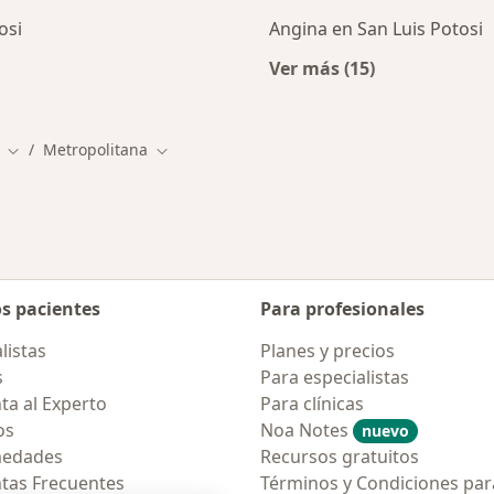
osi
Angina en San Luis Potosi
Ver más (15)
ialistas de Metropolitana
Más en esta catego
Metropolitana
Cambiar de ciudad
Cambiar de ciudad
os pacientes
Para profesionales
listas
Planes y precios
s
Para especialistas
ta al Experto
Para clínicas
os
Noa Notes
nuevo
medades
Recursos gratuitos
tas Frecuentes
Términos y Condiciones par