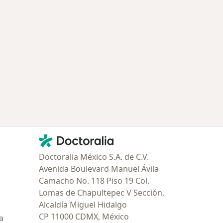
ría: Enfermedades más tratadas
Contacto
Doctoralia - Página de inicio
Doctoralia México S.A. de C.V.
Avenida Boulevard Manuel Ávila
Camacho No. 118 Piso 19 Col.
Lomas de Chapultepec V Sección,
Alcaldía Miguel Hidalgo
CP 11000 CDMX, México
a