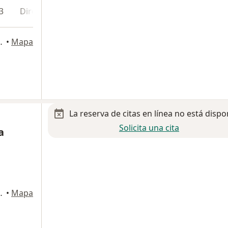
3
Dirección 4
es,, Benito Juárez
•
Mapa
La reserva de citas en línea no está dispo
Solicita una cita
a
Naucalpan de Juárez
•
Mapa