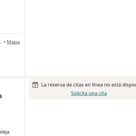
io 703, Ciudad de México
•
Mapa
La reserva de citas en línea no está dispo
Solicita una cita
s
leja