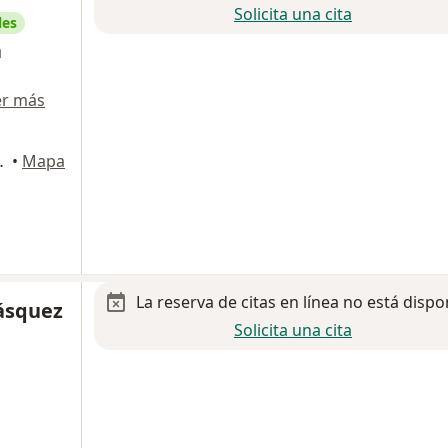
Solicita una cita
les
a
er más
ad de México
•
Mapa
La reserva de citas en línea no está dispo
Vásquez
Solicita una cita