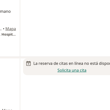
humano
 1080, Ciudad de México
•
Mapa
Cardiólogo Intervencionista Nicholas Flores. Hospital Angeles Universidad
La reserva de citas en línea no está dispo
Solicita una cita