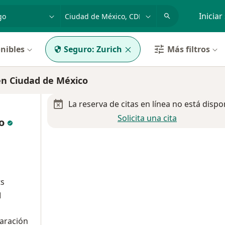
dad, enfermedad o nombre
p. ej. Guadalajara
Iniciar
nibles
Seguro:
Zurich
Más filtros
en Ciudad de México
La reserva de citas en línea no está dispo
Solicita una cita
lo
ts
M
paración