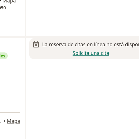
•
Mapa
050
La reserva de citas en línea no está dispo
Solicita una cita
les
a
d de México
•
Mapa