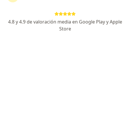
797 opiniones
Especialidad en cirugía de nariz y sinusitis.
4.8 y 4.9 de valoración media en Google Play y Apple
Miembro de la Sociedad Mexicana de Otorrino.
Store
La más recomendada por pacientes.
Especialista de confianza
Avenida Universidad 1080, Ciudad de México
•
Mapa
Hospital Angeles Universidad consultorio 5020
Acepta Zurich
Consulta en línea
Este especialista no ofrece reserva de cita en línea en esta dirección.
Solicita una cita