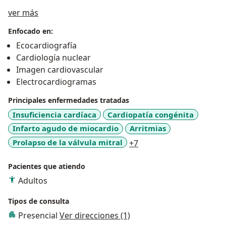
Sobre mí
ver más
Enfocado en:
Ecocardiografía
Cardiología nuclear
Imagen cardiovascular
Electrocardiogramas
Principales enfermedades tratadas
Insuficiencia cardíaca
Cardiopatía congénita
Infarto agudo de miocardio
Arritmias
a11y_sr_more_disease
Prolapso de la válvula mitral
+7
Pacientes que atiendo
Adultos
Tipos de consulta
Presencial
Ver direcciones (1)