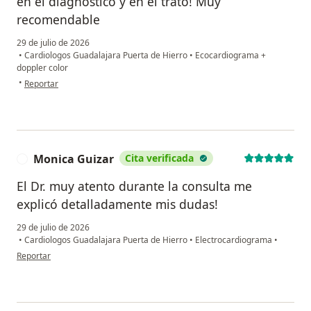
en el diagnóstico y en el trato! Muy
recomendable
29 de julio de 2026
•
Cardiologos Guadalajara Puerta de Hierro
•
Ecocardiograma +
doppler color
en opinión del usuario Rosa María Rodríguez
•
Reportar
Monica Guizar
Cita verificada
M
El Dr. muy atento durante la consulta me
explicó detalladamente mis dudas!
29 de julio de 2026
•
Cardiologos Guadalajara Puerta de Hierro
•
Electrocardiograma
•
en opinión del usuario Monica Guizar
Reportar