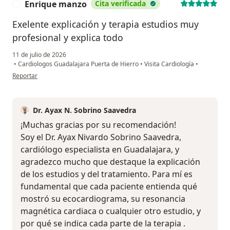
Enrique manzo
Cita verificada
E
Exelente explicación y terapia estudios muy
profesional y explica todo
11 de julio de 2026
•
Cardiologos Guadalajara Puerta de Hierro
•
Visita Cardiología
•
en opinión del usuario Enrique manzo
Reportar
Dr. Ayax N. Sobrino Saavedra
¡Muchas gracias por su recomendación!
Soy el Dr. Ayax Nivardo Sobrino Saavedra,
cardiólogo especialista en Guadalajara, y
agradezco mucho que destaque la explicación
de los estudios y del tratamiento. Para mí es
fundamental que cada paciente entienda qué
mostró su ecocardiograma, su resonancia
magnética cardiaca o cualquier otro estudio, y
por qué se indica cada parte de la terapia .