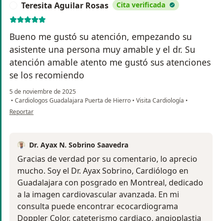
Teresita Aguilar Rosas
Cita verificada
T
Bueno me gustó su atención, empezando su
asistente una persona muy amable y el dr. Su
atención amable atento me gustó sus atenciones
se los recomiendo
5 de noviembre de 2025
•
Cardiologos Guadalajara Puerta de Hierro
•
Visita Cardiología
•
en opinión del usuario Teresita Aguilar Rosas
Reportar
Dr. Ayax N. Sobrino Saavedra
Gracias de verdad por su comentario, lo aprecio
mucho. Soy el Dr. Ayax Sobrino, Cardiólogo en
Guadalajara con posgrado en Montreal, dedicado
a la imagen cardiovascular avanzada. En mi
consulta puede encontrar ecocardiograma
Doppler Color, cateterismo cardiaco, angioplastia