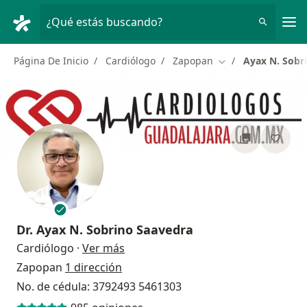
Men
¿Qué estás buscando?
Página De Inicio
Cardiólogo
Zapopan
Ayax N. Sobr
Cambiar de ciudad
Dr.
Ayax N. Sobrino Saavedra
sobre las especializaciones
Cardiólogo
·
Ver más
Zapopan
1 dirección
No. de cédula: 3792493 5461303