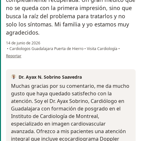
no se queda con la primera impresión, sino que
busca la raíz del problema para tratarlos y no
solo los síntomas. Mi familia y yo estamos muy
agradecidos.
14 de junio de 2026
•
Cardiologos Guadalajara Puerta de Hierro
•
Visita Cardiología
•
en opinión del usuario Mariana
Reportar
Dr. Ayax N. Sobrino Saavedra
Muchas gracias por su comentario, me da mucho
gusto que haya quedado satisfecho con la
atención. Soy el Dr. Ayax Sobrino, Cardiólogo en
Guadalajara con formación de posgrado en el
Instituto de Cardiología de Montreal,
especializado en imagen cardiovascular
avanzada. Ofrezco a mis pacientes una atención
integral que incluye ecocardiograma Doppler