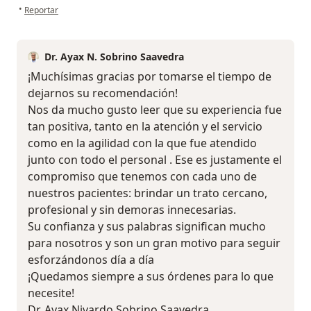
en opinión del usuario Karina Juárez
•
Reportar
Dr. Ayax N. Sobrino Saavedra
¡Muchísimas gracias por tomarse el tiempo de
dejarnos su recomendación!
Nos da mucho gusto leer que su experiencia fue
tan positiva, tanto en la atención y el servicio
como en la agilidad con la que fue atendido
junto con todo el personal . Ese es justamente el
compromiso que tenemos con cada uno de
nuestros pacientes: brindar un trato cercano,
profesional y sin demoras innecesarias.
Su confianza y sus palabras significan mucho
para nosotros y son un gran motivo para seguir
esforzándonos día a día
¡Quedamos siempre a sus órdenes para lo que
necesite!
Dr. Ayax Nivardo Sobrino Saavedra