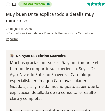
LZ
Cita verificada
L
Muy buen Dr te explica todo a detalle muy
minucioso
23 de julio de 2026
•
Cardiologos Guadalajara Puerta de Hierro
•
Visita Cardiología
•
en opinión del usuario LZ
Reportar
Dr. Ayax N. Sobrino Saavedra
Muchas gracias por su reseña y por tomarse el
tiempo de compartir su experiencia. Soy el Dr.
Ayax Nivardo Sobrino Saavedra, Cardiólogo
especialista en Imagen Cardiovascular en
Guadalajara, y me da mucho gusto saber que la
explicación detallada de su consulta le resultó
clara y completa.
Para mí es fundamental que cada paciente