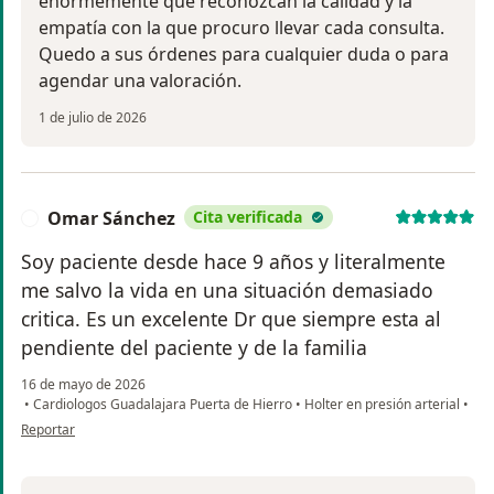
enormemente que reconozcan la calidad y la
empatía con la que procuro llevar cada consulta.
Quedo a sus órdenes para cualquier duda o para
agendar una valoración.
1 de julio de 2026
Omar Sánchez
Cita verificada
O
Soy paciente desde hace 9 años y literalmente
me salvo la vida en una situación demasiado
critica. Es un excelente Dr que siempre esta al
pendiente del paciente y de la familia
16 de mayo de 2026
•
Cardiologos Guadalajara Puerta de Hierro
•
Holter en presión arterial
•
en opinión del usuario Omar Sánchez
Reportar