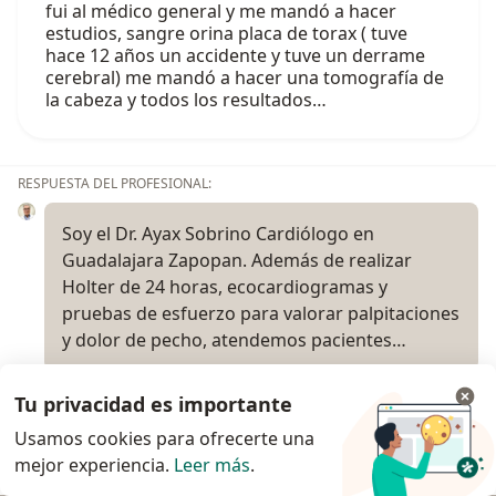
fui al médico general y me mandó a hacer
estudios, sangre orina placa de torax ( tuve
hace 12 años un accidente y tuve un derrame
cerebral) me mandó a hacer una tomografía de
la cabeza y todos los resultados…
RESPUESTA DEL PROFESIONAL:
Soy el Dr. Ayax Sobrino Cardiólogo en
Guadalajara Zapopan. Además de realizar
Holter de 24 horas, ecocardiogramas y
pruebas de esfuerzo para valorar palpitaciones
y dolor de pecho, atendemos pacientes…
Tu privacidad es importante
Usamos cookies para ofrecerte una
Me hicieron 3 cateterismos por la muñeca en un lapso de mes y medio y
mejor experiencia.
Leer más
.
siento cansancio adormecimient