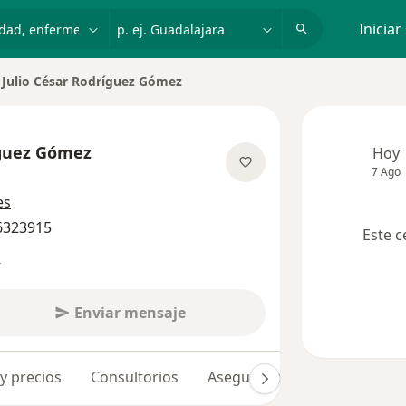
dad, enfermedad o nombre
p. ej. Guadalajara
Iniciar
Julio César Rodríguez Gómez
iar de ciudad
íguez Gómez
Hoy
7 Ago
re las especializaciones
es
 6323915
Este c
s
Enviar mensaje
 y precios
Consultorios
Aseguradoras
Opiniones 