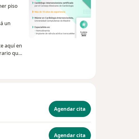
mer piso
rá un
e aquí en
orario que
ación que
Agendar cita
Agendar cita