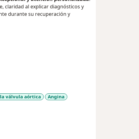
 claridad al explicar diagnósticos y
nte durante su recuperación y
la válvula aórtica
Angina
a11y_sr_more_diseases