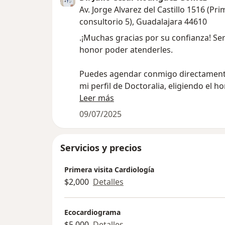
Av. Jorge Alvarez del Castillo 1516 (Pri
consultorio 5), Guadalajara 44610
.¡Muchas gracias por su confianza! Se
honor poder atenderles.
Puedes agendar conmigo directament
mi perfil de Doctoralia, eligiendo el h
más te convenga y llenando la inform
Leer más
se te solicita.
09/07/2025
Servicios y precios
Primera visita Cardiología
$2,000
Detalles
Ecocardiograma
$5,000
Detalles