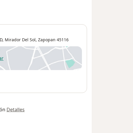
5D,
Mirador Del Sol
,
Zapopan
45116
ar
 abre en una nueva pestaña
ión
Detalles