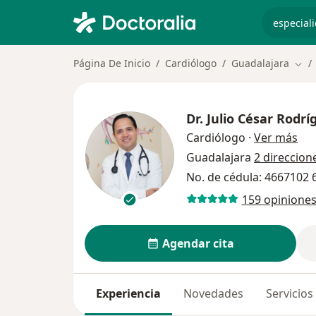
especiali
Página De Inicio
Cardiólogo
Guadalajara
Camb
Dr.
Julio César Rodr
sob
Cardiólogo
·
Ver más
Guadalajara
2 direccion
No. de cédula: 4667102
159 opinione
Agendar cita
Experiencia
Novedades
Servicios