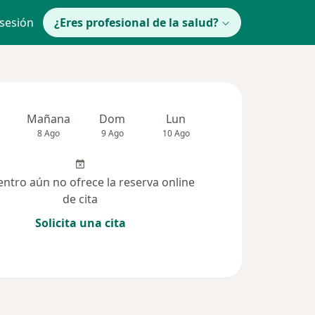
 sesión
¿Eres profesional de la salud?
Mañana
Dom
Lun
Mar
Mié
8 Ago
9 Ago
10 Ago
11 Ago
12 Ag
entro aún no ofrece la reserva online
de cita
Solicita una cita
(159)
Dudas solucionadas (1)