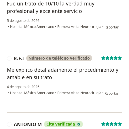
Fue un trato de 10/10 la verdad muy
profesional y excelente servicio
5 de agosto de 2026
en opinión del 
•
Hospital México Americano
•
Primera visita Neurocirugía
•
Reportar
R.F.I
Número de teléfono verificado
R
Me explico detalladamente el procedimiento y
amable en su trato
4 de agosto de 2026
en opinión del u
•
Hospital México Americano
•
Primera visita Neurocirugía
•
Reportar
ANTONIO M
Cita verificada
A