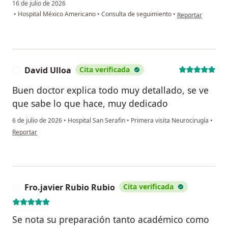
16 de julio de 2026
en opinión del us
•
Hospital México Americano
•
Consulta de seguimiento
•
Reportar
David Ulloa
Cita verificada
D
Buen doctor explica todo muy detallado, se ve
que sabe lo que hace, muy dedicado
6 de julio de 2026
•
Hospital San Serafin
•
Primera visita Neurocirugía
•
en opinión del usuario David Ulloa
Reportar
Fro.javier Rubio Rubio
Cita verificada
F
Se nota su preparación tanto académico como