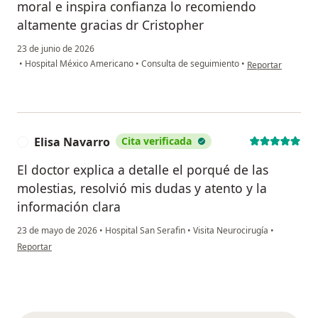
moral e inspira confianza lo recomiendo
altamente gracias dr Cristopher
23 de junio de 2026
en opinión del usu
•
Hospital México Americano
•
Consulta de seguimiento
•
Reportar
Elisa Navarro
Cita verificada
E
El doctor explica a detalle el porqué de las
molestias, resolvió mis dudas y atento y la
información clara
23 de mayo de 2026
•
Hospital San Serafin
•
Visita Neurocirugía
•
en opinión del usuario Elisa Navarro
Reportar