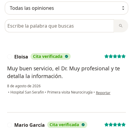
Busca en opiniones
Eloisa
Cita verificada
E
Muy buen servicio, el Dr. Muy profesional y te
detalla la información.
8 de agosto de 2026
en opinión del usuario
•
Hospital San Serafin
•
Primera visita Neurocirugía
•
Reportar
Mario García
Cita verificada
M