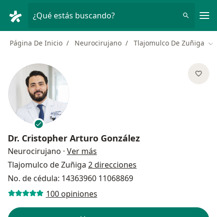
Men
¿Qué estás buscando?
Página De Inicio
Neurocirujano
Tlajomulco De Zuñiga
Ca
Dr.
Cristopher Arturo González
sobre las especializaciones
Neurocirujano
·
Ver más
Tlajomulco de Zuñiga
2 direcciones
No. de cédula: 14363960 11068869
100 opiniones