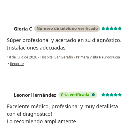
Gloria C
Número de teléfono verificado
G
Súper profesional y acertado en su diagnóstico.
Instalaciones adecuadas.
18 de julio de 2026
•
Hospital San Serafin
•
Primera visita Neurocirugía
en opinión del usuario Gloria C
•
Reportar
Leonor Hernández
Cita verificada
L
Excelente médico, profesional y muy detallista
con el diagnóstico!
Lo recomiendo ampliamente.