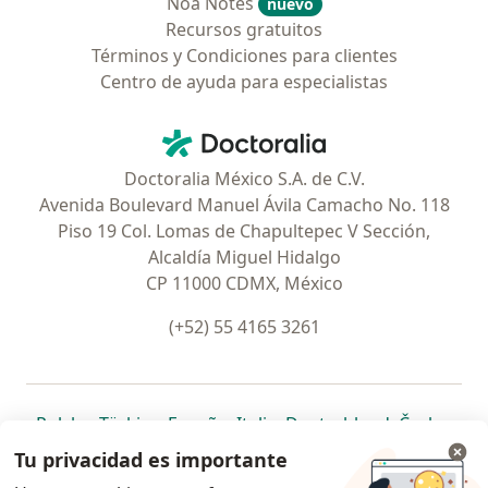
Noa Notes
nuevo
Recursos gratuitos
Términos y Condiciones para clientes
Centro de ayuda para especialistas
Contacto
Doctoralia - Página de inicio
Doctoralia México S.A. de C.V.
Avenida Boulevard Manuel Ávila Camacho No. 118
Piso 19 Col. Lomas de Chapultepec V Sección,
Alcaldía Miguel Hidalgo
CP 11000 CDMX, México
(+52) 55 4165 3261
se abre en una nueva pestaña
se abre en una nueva pestaña
se abre en una nueva pestaña
se abre en una nueva pes
se abre en 
se a
Polska
,
Türkiye
,
España
,
Italia
,
Deutschland
,
Česko
,
se abre en una nueva pestaña
se abre en una nueva pestaña
se abre en una nueva pestaña
se abre en una nueva p
se abre en 
se abr
Portugal
,
México
,
Chile
,
Brasil
,
Argentina
,
Perú
,
Tu privacidad es importante
se abre en una nueva pe
Colombia