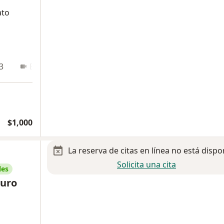
ato
3
En línea
$1,000
La reserva de citas en línea no está dispo
Solicita una cita
les
turo