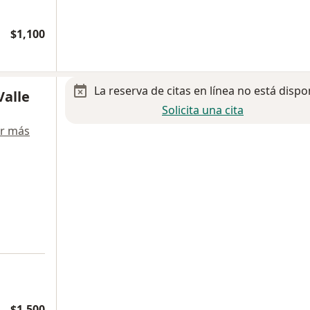
$1,100
La reserva de citas en línea no está dispo
Valle
Solicita una cita
r más
$1,500