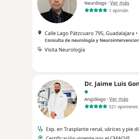
·
Ver más
Neurólogo
1 opinión
Calle Lago Pátzcuaro 795, Guadalajara
•
Consulta de neurología y Neurointervencio
Visita Neurología
Dr. Jaime Luis Go
·
Ver más
Angiólogo
521 opiniones
Exp. en Trasplante renal, várices y pie d
Certificación vigente por el CMACVE