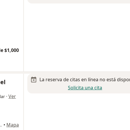
e $1,000
La reserva de citas en línea no está dispo
el
Solicita una cita
·
Ver
lar
dico seattle, Guadalajara
•
Mapa