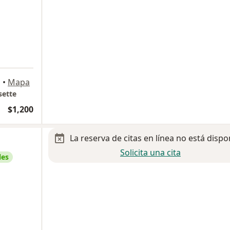
a
•
Mapa
sette
$1,200
La reserva de citas en línea no está dispo
Solicita una cita
les