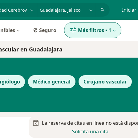
dad, enfermedad o nombre
p. ej. Guadalajara
Iniciar
nibles
Seguro
Más filtros
•
1
ascular en Guadalajara
ngiólogo
Médico general
Cirujano vascular
La reserva de citas en línea no está dispo
Solicita una cita