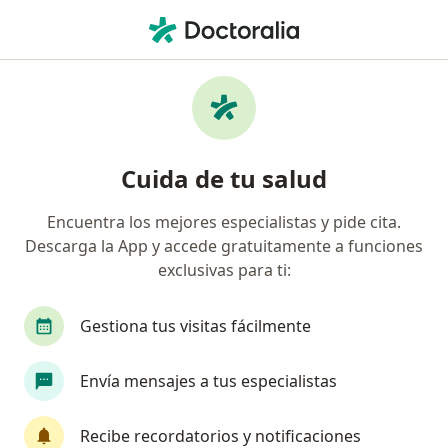
Men
Neurocirujano • Guadalajara, Jalisco
Filtros
Seguro:
Vitamédica
Neurocirujanos recomendados de
Cuida de tu salud
Vitamédica en Guadalajara
Encuentra los mejores especialistas y pide cita.
Descarga la App y accede gratuitamente a funciones
exclusivas para ti:
Gestiona tus visitas fácilmente
Envía mensajes a tus especialistas
Destacado
Dr. Alejandro Villaseñor M.
Recibe recordatorios y notificaciones
·
Ver más
Neurocirujano