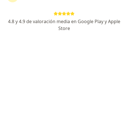
251 opiniones
Alta Especialidad Cirugía de Columna Vertebral
4.8 y 4.9 de valoración media en Google Play y Apple
Experto Cirugía Endoscopia de Cerebro y Columna
Store
Experto en Cirugía de Tumores Cerebrales
Especialista de confianza
Avenida Patria 1355, Guadalajara
•
Mapa
Dr. Alejandro Villaseñor M H. Angeles Andares Piso 31 Consultorio 3100 MiNeuro
Acepta Vitamédica
Consulta en línea
Este especialista no ofrece reserva de cita en línea en esta dirección.
Solicita una cita