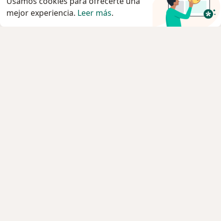
Usamos cookies para ofrecerte una
mejor experiencia.
Leer más
.
Servicio
Privacidad y cookies
Quiénes somos
Contacto
Empleos
Nuevas posiciones
Términos y condiciones generales
Prensa
Para los pacientes
Especialistas
Clínicas
Pregunta al Experto
Servicios
Enfermedades
Preguntas Frecuentes