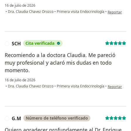
16 de julio de 2026
en opinión del
•
Dra. Claudia Chavez Orozco
•
Primera visita Endocrinología
•
Reportar
SCH
Cita verificada
S
Recomiendo a la doctora Claudia. Me pareció
muy profesional y aclaró mis dudas en todo
momento.
16 de julio de 2026
en opinión del
•
Dra. Claudia Chavez Orozco
•
Primera visita Endocrinología
•
Reportar
G.M
Número de teléfono verificado
G
Quiero agradecer profundamente al Dr. Enrique