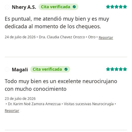
Nhery A.S.
Cita verificada
N
Es puntual, me atendió muy bien y es muy
dedicada al momento de los chequeos.
en opinión del usuar
24 de julio de 2026
•
Dra. Claudia Chavez Orozco
•
Otro
•
Reportar
Magali
Cita verificada
M
Todo muy bien es un excelente neurocirujano
con mucho conocimiento
23 de julio de 2026
•
Dr. Karim Noé Zamora Amezcua
•
Visitas sucesivas Neurocirugía
•
en opinión del usuario Magali
Reportar