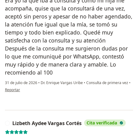
Era yo la que iba a consulta y como mi hija me
acompaña, quise que la consultará de una vez,
aceptó sin peros y apesar de no haber agendado,
la atención fue igual que la mía, se tomó su
tiempo y todo bien explicado. Quedé muy
satisfecha con la consulta y su atención
Después de la consulta me surgieron dudas por
lo que me comuniqué por WhatsApp, contestó
muy rápido y de manera clara y amable. Lo
recomiendo al 100
31 de julio de 2026
•
Dr. Enrique Vargas Uribe
•
Consulta de primera vez
•
en opinión del usuario A.R.
Reportar
Lizbeth Aydee Vargas Cortés
Cita verificada
L