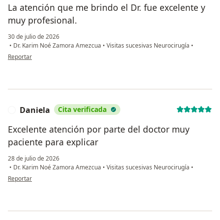
La atención que me brindo el Dr. fue excelente y
muy profesional.
30 de julio de 2026
•
Dr. Karim Noé Zamora Amezcua
•
Visitas sucesivas Neurocirugía
•
en opinión del usuario Lizbeth Aydee Vargas Cortés
Reportar
Daniela
Cita verificada
D
Excelente atención por parte del doctor muy
paciente para explicar
28 de julio de 2026
•
Dr. Karim Noé Zamora Amezcua
•
Visitas sucesivas Neurocirugía
•
en opinión del usuario Daniela
Reportar