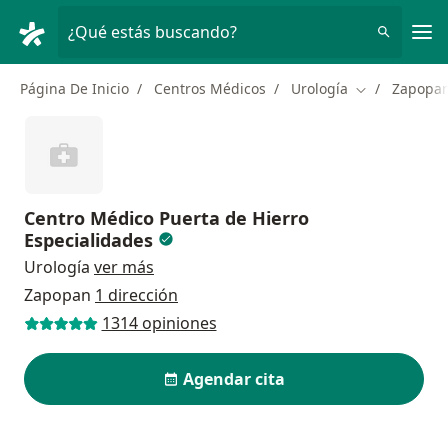
Men
¿Qué estás buscando?
Página De Inicio
Centros Médicos
Urología
Zapopa
Cambiar de c
Centro Médico Puerta de Hierro
Especialidades
Urología
ver más
Zapopan
1 dirección
1314 opiniones
Agendar cita