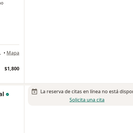
no
na 911, Guadalajara
•
Mapa
$1,800
La reserva de citas en línea no está dispo
al
Solicita una cita