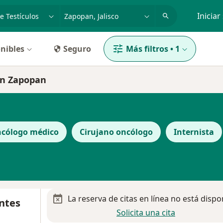
dad, enfermedad o nombre
p. ej. Guadalajara
Iniciar
nibles
Seguro
Más filtros
•
1
 en Zapopan
cólogo médico
Cirujano oncólogo
Internista
La reserva de citas en línea no está dispo
ntes
Solicita una cita