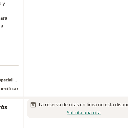
a y
jara
la
Torre de especialidades, URObot Urología Especializada
pecificar
La reserva de citas en línea no está dispo
rós
Solicita una cita