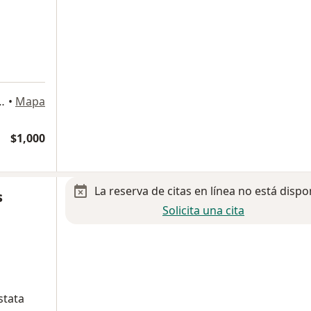
a
 Parra 2419, Guadalajara
•
Mapa
$1,000
La reserva de citas en línea no está dispo
s
Solicita una cita
stata