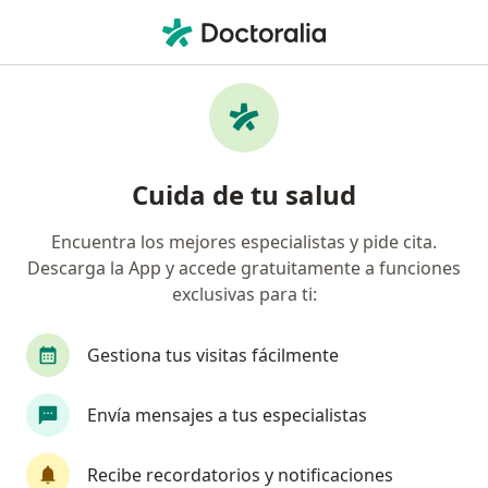
Men
Incontinencia Urinaria De Esfuerzo • Zapopan, Jalisco
Filtros
• 1
Seguro
Mapa
Especialistas en Incontinencia urinaria de
Cuida de tu salud
esfuerzo en Zapopan
Encuentra los mejores especialistas y pide cita.
Descarga la App y accede gratuitamente a funciones
¿Qué especialidad estás buscando?
exclusivas para ti:
Urólogo
Ginecólogo
Médico general
Gestiona tus visitas fácilmente
Envía mensajes a tus especialistas
Recibe recordatorios y notificaciones