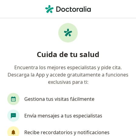
Men
Cálculos En Las Vías Urinarias • Zapopan, Jalisco
Filtros
• 1
Seguro
Mapa
Especialistas en Cálculos en las vías
Cuida de tu salud
urinarias en Zapopan
Encuentra los mejores especialistas y pide cita.
Descarga la App y accede gratuitamente a funciones
¿Qué especialidad estás buscando?
exclusivas para ti:
Urólogo
Médico general
Cirujano general
Gestiona tus visitas fácilmente
Envía mensajes a tus especialistas
Recibe recordatorios y notificaciones