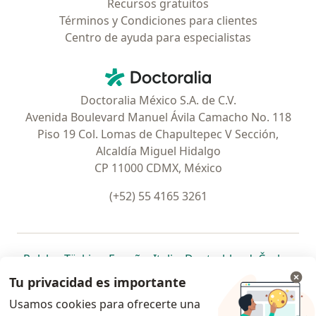
Recursos gratuitos
Términos y Condiciones para clientes
Centro de ayuda para especialistas
Contacto
Doctoralia - Página de inicio
Doctoralia México S.A. de C.V.
Avenida Boulevard Manuel Ávila Camacho No. 118
Piso 19 Col. Lomas de Chapultepec V Sección,
Alcaldía Miguel Hidalgo
CP 11000 CDMX, México
(+52) 55 4165 3261
se abre en una nueva pestaña
se abre en una nueva pestaña
se abre en una nueva pestaña
se abre en una nueva pes
se abre en 
se a
Polska
,
Türkiye
,
España
,
Italia
,
Deutschland
,
Česko
,
se abre en una nueva pestaña
se abre en una nueva pestaña
se abre en una nueva pestaña
se abre en una nueva p
se abre en 
se abr
Portugal
,
México
,
Chile
,
Brasil
,
Argentina
,
Perú
,
Tu privacidad es importante
se abre en una nueva pe
Colombia
Usamos cookies para ofrecerte una