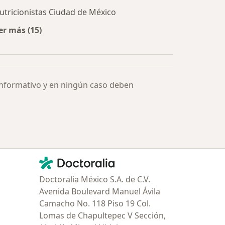
utricionistas Ciudad de México
er más (15)
Más en esta categoría: Especialistas más solicitados
informativo y en ningún caso deben
Contacto
Doctoralia - Página de inicio
Doctoralia México S.A. de C.V.
Avenida Boulevard Manuel Ávila
Camacho No. 118 Piso 19 Col.
Lomas de Chapultepec V Sección,