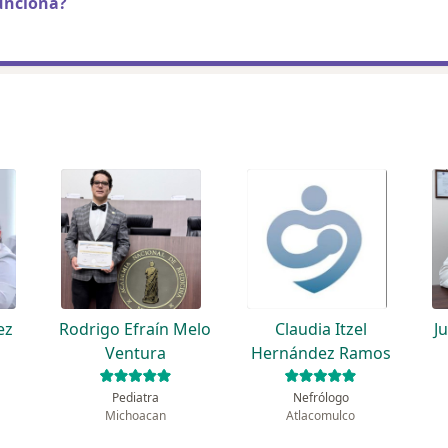
unciona?
ez
Rodrigo Efraín Melo
Claudia Itzel
J
Ventura
Hernández Ramos
Pediatra
Nefrólogo
Michoacan
Atlacomulco