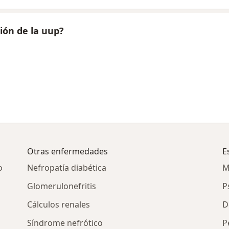
ión de la uup?
Otras enfermedades
E
o
Nefropatía diabética
M
Glomerulonefritis
P
Cálculos renales
D
Síndrome nefrótico
P