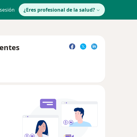
 sesión
¿Eres profesional de la salud?
uentes