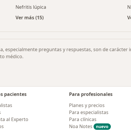
Nefritis lúpica
N
Ver más (15)
V
 de la UUP por ciudad
Más en esta categoría: Otras enfermedades
ia, especialmente preguntas y respuestas, son de carácter 
to médico.
os pacientes
Para profesionales
listas
Planes y precios
s
Para especialistas
ta al Experto
Para clínicas
os
Noa Notes
nuevo