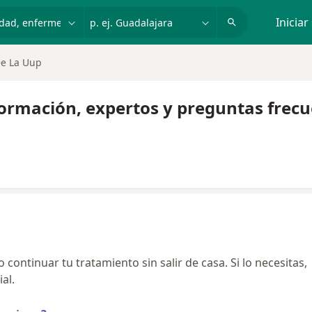
dad, enfermedad o nombre
p. ej. Guadalajara
Iniciar
De La Uup
formación, expertos y preguntas frec
continuar tu tratamiento sin salir de casa. Si lo necesitas,
al.