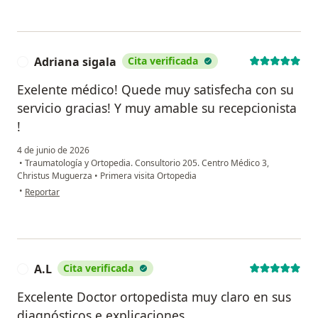
Adriana sigala
Cita verificada
A
Exelente médico! Quede muy satisfecha con su
servicio gracias! Y muy amable su recepcionista
!
4 de junio de 2026
•
Traumatología y Ortopedia. Consultorio 205. Centro Médico 3,
Christus Muguerza
•
Primera visita Ortopedia
en opinión del usuario Adriana sigala
•
Reportar
A.L
Cita verificada
A
Excelente Doctor ortopedista muy claro en sus
diagnósticos e explicaciones