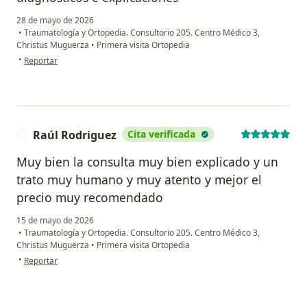
28 de mayo de 2026
•
Traumatología y Ortopedia. Consultorio 205. Centro Médico 3,
Christus Muguerza
•
Primera visita Ortopedia
en opinión del usuario A.L
•
Reportar
Raúl Rodriguez
Cita verificada
R
Muy bien la consulta muy bien explicado y un
trato muy humano y muy atento y mejor el
precio muy recomendado
15 de mayo de 2026
•
Traumatología y Ortopedia. Consultorio 205. Centro Médico 3,
Christus Muguerza
•
Primera visita Ortopedia
en opinión del usuario Raúl Rodriguez
•
Reportar