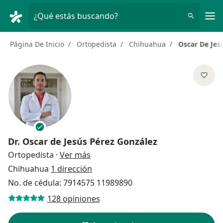
Men
¿Qué estás buscando?
Página De Inicio
Ortopedista
Chihuahua
Oscar De Jes
Dr.
Oscar de Jesús Pérez González
sobre las especializaciones
Ortopedista
·
Ver más
Chihuahua
1 dirección
No. de cédula: 7914575 11989890
128 opiniones