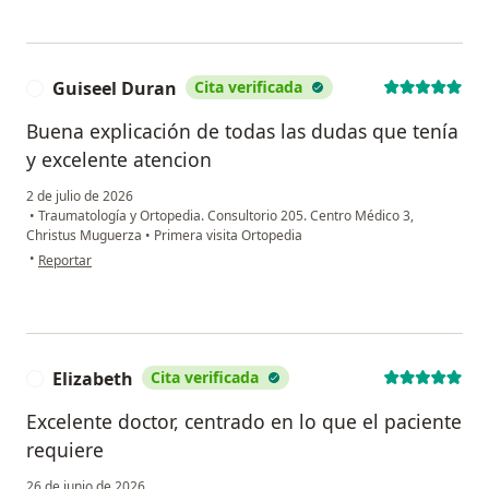
Guiseel Duran
Cita verificada
G
Buena explicación de todas las dudas que tenía
y excelente atencion
2 de julio de 2026
•
Traumatología y Ortopedia. Consultorio 205. Centro Médico 3,
Christus Muguerza
•
Primera visita Ortopedia
en opinión del usuario Guiseel Duran
•
Reportar
Elizabeth
Cita verificada
E
Excelente doctor, centrado en lo que el paciente
requiere
26 de junio de 2026