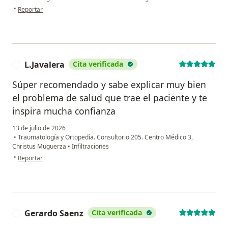
en opinión del usuario Rigoberto Tejeda Rascon
•
Reportar
L.Javalera
Cita verificada
L
Súper recomendado y sabe explicar muy bien
el problema de salud que trae el paciente y te
inspira mucha confianza
13 de julio de 2026
•
Traumatología y Ortopedia. Consultorio 205. Centro Médico 3,
Christus Muguerza
•
Infiltraciones
en opinión del usuario L.Javalera
•
Reportar
Gerardo Saenz
Cita verificada
G