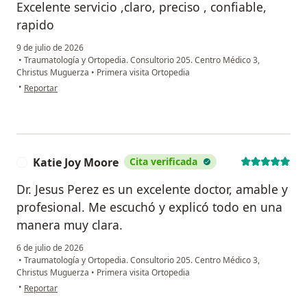
Excelente servicio ,claro, preciso , confiable,
rapido
9 de julio de 2026
•
Traumatología y Ortopedia. Consultorio 205. Centro Médico 3,
Christus Muguerza
•
Primera visita Ortopedia
en opinión del usuario Gerardo Saenz
•
Reportar
Katie Joy Moore
Cita verificada
K
Dr. Jesus Perez es un excelente doctor, amable y
profesional. Me escuchó y explicó todo en una
manera muy clara.
6 de julio de 2026
•
Traumatología y Ortopedia. Consultorio 205. Centro Médico 3,
Christus Muguerza
•
Primera visita Ortopedia
en opinión del usuario Katie Joy Moore
•
Reportar