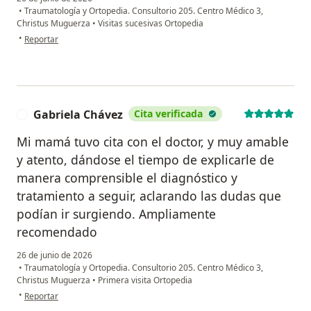
•
Traumatología y Ortopedia. Consultorio 205. Centro Médico 3,
Christus Muguerza
•
Visitas sucesivas Ortopedia
en opinión del usuario Elizabeth
•
Reportar
Gabriela Chávez
Cita verificada
G
Mi mamá tuvo cita con el doctor, y muy amable
y atento, dándose el tiempo de explicarle de
manera comprensible el diagnóstico y
tratamiento a seguir, aclarando las dudas que
podían ir surgiendo. Ampliamente
recomendado
26 de junio de 2026
•
Traumatología y Ortopedia. Consultorio 205. Centro Médico 3,
Christus Muguerza
•
Primera visita Ortopedia
en opinión del usuario Gabriela Chávez
•
Reportar