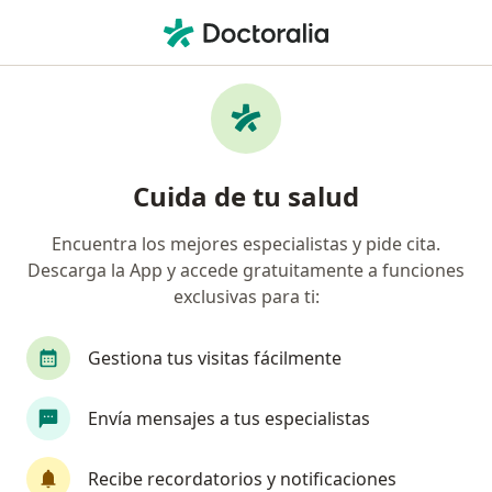
Men
Fascitis Plantar • Chihuahua, Chihuahua
Filtros
• 1
Seguro
Mapa
Especialistas en Fascitis plantar en
Cuida de tu salud
Chihuahua
Encuentra los mejores especialistas y pide cita.
Descarga la App y accede gratuitamente a funciones
¿Qué especialidad estás buscando?
exclusivas para ti:
Ortopedista
Traumatólogo
Médico gener
Gestiona tus visitas fácilmente
Envía mensajes a tus especialistas
Recibe recordatorios y notificaciones