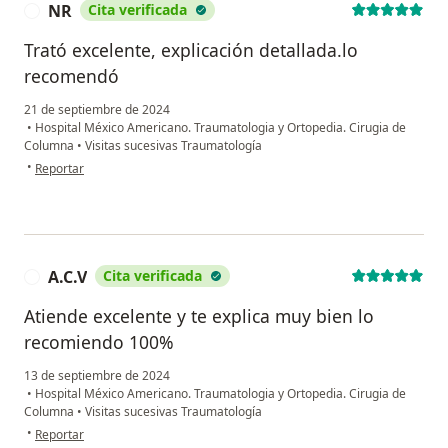
NR
Cita verificada
N
Trató excelente, explicación detallada.lo
recomendó
21 de septiembre de 2024
•
Hospital México Americano. Traumatologia y Ortopedia. Cirugia de
Columna
•
Visitas sucesivas Traumatología
en opinión del usuario NR
•
Reportar
A.C.V
Cita verificada
A
Atiende excelente y te explica muy bien lo
recomiendo 100%
13 de septiembre de 2024
•
Hospital México Americano. Traumatologia y Ortopedia. Cirugia de
Columna
•
Visitas sucesivas Traumatología
en opinión del usuario A.C.V
•
Reportar