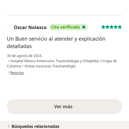
Oscar Nolasco
Cita verificada
O
Un Buen servicio al atender y explicación
detalladas
30 de agosto de 2024
•
Hospital México Americano. Traumatologia y Ortopedia. Cirugia de
Columna
•
Visitas sucesivas Traumatología
en opinión del usuario Oscar Nolasco
•
Reportar
Ver más
opiniones anteriores
Búsquedas relacionadas