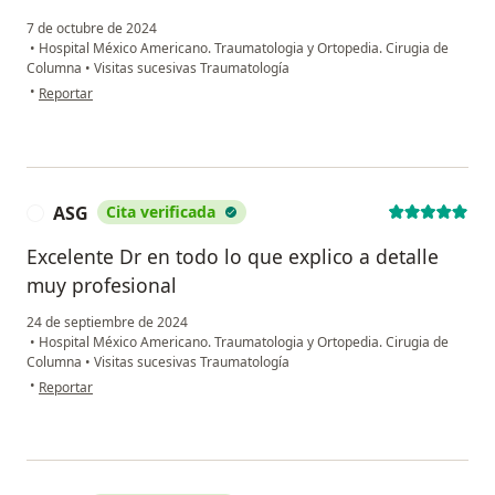
7 de octubre de 2024
•
Hospital México Americano. Traumatologia y Ortopedia. Cirugia de
Columna
•
Visitas sucesivas Traumatología
en opinión del usuario Rafael Hernández
•
Reportar
ASG
Cita verificada
A
Excelente Dr en todo lo que explico a detalle
muy profesional
24 de septiembre de 2024
•
Hospital México Americano. Traumatologia y Ortopedia. Cirugia de
Columna
•
Visitas sucesivas Traumatología
en opinión del usuario ASG
•
Reportar