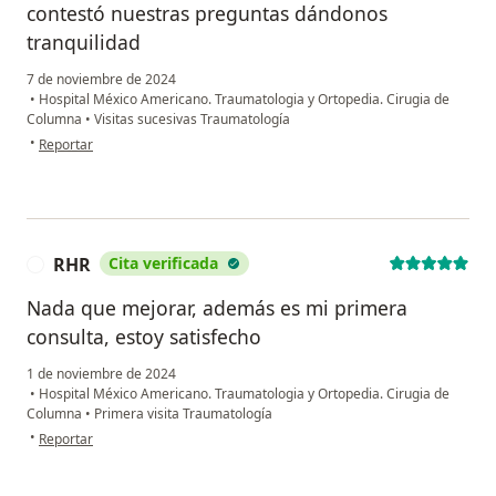
contestó nuestras preguntas dándonos
tranquilidad
7 de noviembre de 2024
•
Hospital México Americano. Traumatologia y Ortopedia. Cirugia de
Columna
•
Visitas sucesivas Traumatología
en opinión del usuario Hayde
•
Reportar
RHR
Cita verificada
R
Nada que mejorar, además es mi primera
consulta, estoy satisfecho
1 de noviembre de 2024
•
Hospital México Americano. Traumatologia y Ortopedia. Cirugia de
Columna
•
Primera visita Traumatología
en opinión del usuario RHR
•
Reportar