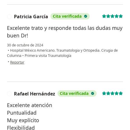
Patricia García
Cita verificada
P
Excelente trato y responde todas las dudas muy
buen Dr!
30 de octubre de 2024
•
Hospital México Americano. Traumatologia y Ortopedia. Cirugia de
Columna
•
Primera visita Traumatología
en opinión del usuario Patricia García
•
Reportar
Rafael Hernández
Cita verificada
R
Excelente atención
Puntualidad
Muy explícito
Flexibilidad