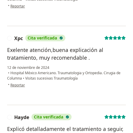
en opinión del usuario Jesus alberto sanchez mm arquez
•
Reportar
Xpc
Cita verificada
X
Exelente atención,buena explicación al
tratamiento, muy recomendable .
12 de noviembre de 2024
•
Hospital México Americano. Traumatologia y Ortopedia. Cirugia de
Columna
•
Visitas sucesivas Traumatología
en opinión del usuario Xpc
•
Reportar
Hayde
Cita verificada
H
Explicó detalladamente el tratamiento a seguir,