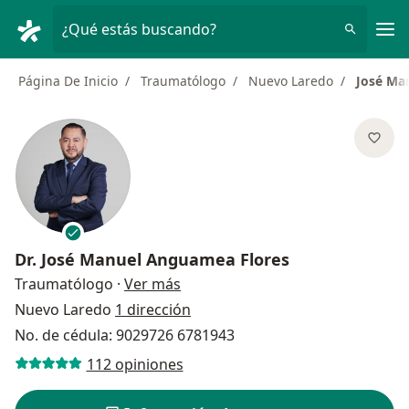
Men
¿Qué estás buscando?
Página De Inicio
Traumatólogo
Nuevo Laredo
José Ma
Dr.
José Manuel Anguamea Flores
sobre las especializaciones
Traumatólogo
·
Ver más
Nuevo Laredo
1 dirección
No. de cédula: 9029726 6781943
112 opiniones