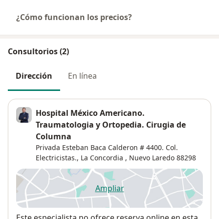
¿Cómo funcionan los precios?
Consultorios (2)
Dirección
En línea
Hospital México Americano.
Traumatologia y Ortopedia. Cirugia de
Columna
Privada Esteban Baca Calderon # 4400. Col.
Electricistas.,
La Concordia
,
Nuevo Laredo
88298
Ampliar
se abre en una nueva pestañ
Disponibilidad
Este especialista no ofrece reserva online en esta