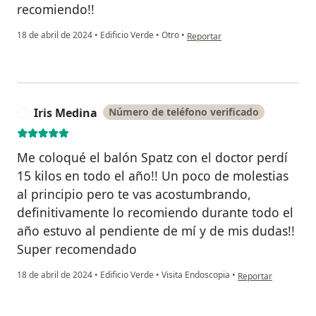
recomiendo!!
en opinión del usuario Katleen w
18 de abril de 2024
•
Edificio Verde
•
Otro
•
Reportar
Iris Medina
Número de teléfono verificado
I
Me coloqué el balón Spatz con el doctor perdí
15 kilos en todo el año!! Un poco de molestias
al principio pero te vas acostumbrando,
definitivamente lo recomiendo durante todo el
año estuvo al pendiente de mí y de mis dudas!!
Super recomendado
en opinión del usuar
18 de abril de 2024
•
Edificio Verde
•
Visita Endoscopia
•
Reportar