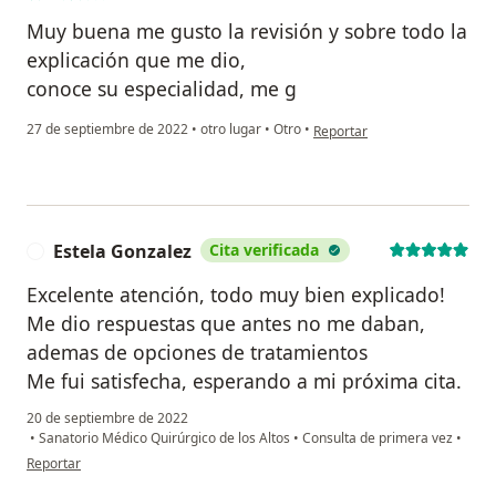
Muy buena me gusto la revisión y sobre todo la
explicación que me dio,
conoce su especialidad, me g
en opinión del usuario Ma El
27 de septiembre de 2022
•
otro lugar
•
Otro
•
Reportar
Estela Gonzalez
Cita verificada
E
Excelente atención, todo muy bien explicado!
Me dio respuestas que antes no me daban,
ademas de opciones de tratamientos
Me fui satisfecha, esperando a mi próxima cita.
20 de septiembre de 2022
•
Sanatorio Médico Quirúrgico de los Altos
•
Consulta de primera vez
•
en opinión del usuario Estela Gonzalez
Reportar