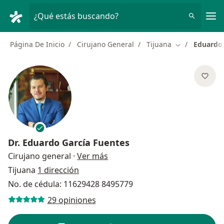
Men
¿Qué estás buscando?
Página De Inicio
Cirujano General
Tijuana
Eduardo 
Cambiar de ci
Dr.
Eduardo García Fuentes
sobre las especializaciones
Cirujano general
·
Ver más
Tijuana
1 dirección
No. de cédula: 11629428 8495779
29 opiniones