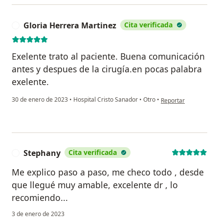
Gloria Herrera Martinez
Cita verificada
G
Exelente trato al paciente. Buena comunicación
antes y despues de la cirugía.en pocas palabra
exelente.
en opinión del usuari
30 de enero de 2023
•
Hospital Cristo Sanador
•
Otro
•
Reportar
Stephany
Cita verificada
S
Me explico paso a paso, me checo todo , desde
que llegué muy amable, excelente dr , lo
recomiendo...
3 de enero de 2023