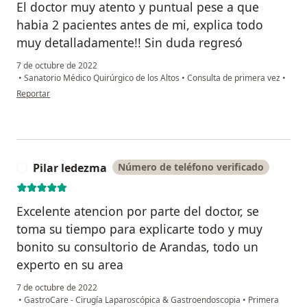
El doctor muy atento y puntual pese a que
habia 2 pacientes antes de mi, explica todo
muy detalladamente!! Sin duda regresó
7 de octubre de 2022
•
Sanatorio Médico Quirúrgico de los Altos
•
Consulta de primera vez
•
en opinión del usuario Bertha martinez
Reportar
Pilar ledezma
Número de teléfono verificado
P
Excelente atencion por parte del doctor, se
toma su tiempo para explicarte todo y muy
bonito su consultorio de Arandas, todo un
experto en su area
7 de octubre de 2022
•
GastroCare - Cirugía Laparoscópica & Gastroendoscopia
•
Primera