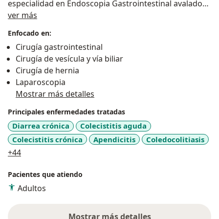
especialidad en Endoscopia Gastrointestinal avalado
Sobre mí
por la Universidad Nacional Autónoma de México,
ver más
continuamente actualizándonos para brindarle la
Enfocado en:
mejor atención a nuestros pacientes.
Cirugía gastrointestinal
Cirugía de vesícula y vía biliar
Cirugía de hernia
Laparoscopia
Mostrar más detalles
Principales enfermedades tratadas
Diarrea crónica
Colecistitis aguda
Colecistitis crónica
Apendicitis
Coledocolitiasis
a11y_sr_more_diseases
+44
Pacientes que atiendo
Adultos
Mostrar más detalles