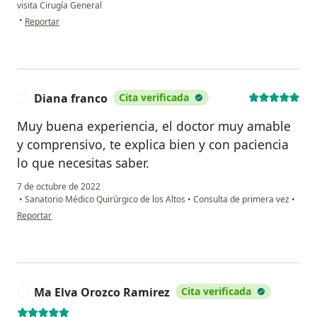
visita Cirugía General
en opinión del usuario Pilar ledezma
•
Reportar
Diana franco
Cita verificada
D
Muy buena experiencia, el doctor muy amable
y comprensivo, te explica bien y con paciencia
lo que necesitas saber.
7 de octubre de 2022
•
Sanatorio Médico Quirúrgico de los Altos
•
Consulta de primera vez
•
en opinión del usuario Diana franco
Reportar
Ma Elva Orozco Ramirez
Cita verificada
M