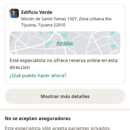
Edificio Verde
Misión de Santo Tomas 1507,
Zona Urbana Rio
Tijuana
,
Tijuana
22010
Ampliar
se abre en una nueva pestañ
Disponibilidad
Este especialista no ofrece reserva online en esta
dirección
¿Qué puedo hacer ahora?
Mostrar más detalles
sobre la dirección
No se aceptan aseguradoras
Este especialista sólo acepta pacientes privados.