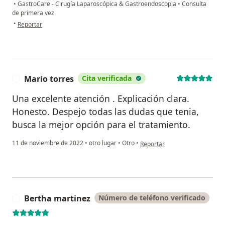
•
GastroCare - Cirugía Laparoscópica & Gastroendoscopia
•
Consulta
de primera vez
en opinión del usuario Stephany
•
Reportar
Mario torres
Cita verificada
M
Una excelente atención . Explicación clara.
Honesto. Despejo todas las dudas que tenia,
busca la mejor opción para el tratamiento.
en opinión del usuario Mario t
11 de noviembre de 2022
•
otro lugar
•
Otro
•
Reportar
Bertha martinez
Número de teléfono verificado
B