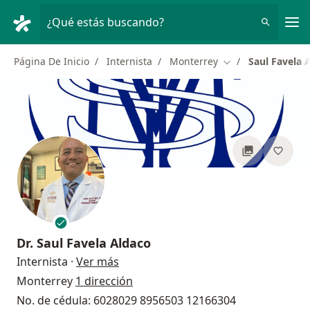
Men
¿Qué estás buscando?
Página De Inicio
Internista
Monterrey
Saul Favela 
Cambiar de ciuda
Dr.
Saul Favela Aldaco
sobre las especializaciones
Internista
·
Ver más
Monterrey
1 dirección
No. de cédula: 6028029 8956503 12166304