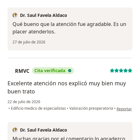
Dr. Saul Favela Aldaco
Qué bueno que la atención fue agradable. Es un
placer atenderlos.
27 de julio de 2026
RMVC
Cita verificada
R
Excelente atención nos explicó muy bien muy
buen trato
22 de julio de 2026
en opinión d
•
Edificio medico de especialistas
•
Valoración preoperatoria
•
Reportar
Dr. Saul Favela Aldaco
Muchas gracias por el comentario lo agradezco.