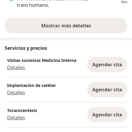
María 
trato humano.
alternativas 
.mejorar la p
aquej...
Mostrar más detalles
sobre la experiencia
Servicios y precios
Visitas sucesivas Medicina Interna
Agendar cita
Detalles
Implantación de catéter
Agendar cita
Detalles
Toracocentesis
Agendar cita
Detalles