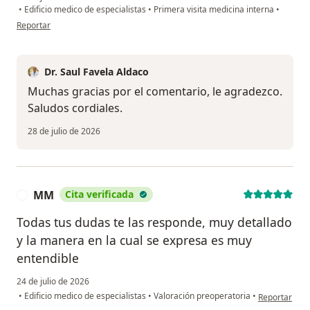
•
Edificio medico de especialistas
•
Primera visita medicina interna
•
en opinión del usuario MARIA MARGARITA GALICIA GONZALEZ
Reportar
Dr. Saul Favela Aldaco
Muchas gracias por el comentario, le agradezco.
Saludos cordiales.
28 de julio de 2026
MM
Cita verificada
M
Todas tus dudas te las responde, muy detallado
y la manera en la cual se expresa es muy
entendible
24 de julio de 2026
en opinión d
•
Edificio medico de especialistas
•
Valoración preoperatoria
•
Reportar