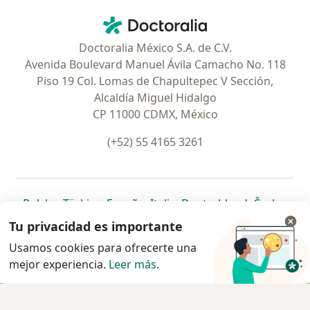
Contacto
Doctoralia - Página de inicio
Doctoralia México S.A. de C.V.
Avenida Boulevard Manuel Ávila Camacho No. 118
Piso 19 Col. Lomas de Chapultepec V Sección,
Alcaldía Miguel Hidalgo
CP 11000 CDMX, México
(+52) 55 4165 3261
se abre en una nueva pestaña
se abre en una nueva pestaña
se abre en una nueva pestaña
se abre en una nueva pes
se abre en 
se a
Polska
,
Türkiye
,
España
,
Italia
,
Deutschland
,
Česko
,
se abre en una nueva pestaña
se abre en una nueva pestaña
se abre en una nueva pestaña
se abre en una nueva p
se abre en 
se abr
Portugal
,
México
,
Chile
,
Brasil
,
Argentina
,
Perú
,
Tu privacidad es importante
se abre en una nueva pe
Colombia
Usamos cookies para ofrecerte una
mejor experiencia.
www.doctoralia.com.mx © 2026 - Encuentra tu
Leer más
.
especialista y pide cita
Agendar cita