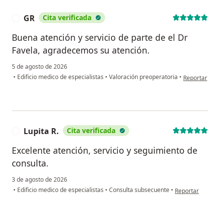
GR
Cita verificada
G
Buena atención y servicio de parte de el Dr
Favela, agradecemos su atención.
5 de agosto de 2026
en opinión de
•
Edificio medico de especialistas
•
Valoración preoperatoria
•
Reportar
Lupita R.
Cita verificada
L
Excelente atención, servicio y seguimiento de
consulta.
3 de agosto de 2026
en opinión del us
•
Edificio medico de especialistas
•
Consulta subsecuente
•
Reportar