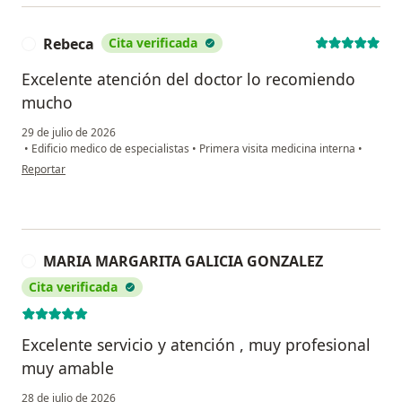
Rebeca
Cita verificada
R
Excelente atención del doctor lo recomiendo
mucho
29 de julio de 2026
•
Edificio medico de especialistas
•
Primera visita medicina interna
•
en opinión del usuario Rebeca
Reportar
MARIA MARGARITA GALICIA GONZALEZ
M
Cita verificada
Excelente servicio y atención , muy profesional
muy amable
28 de julio de 2026