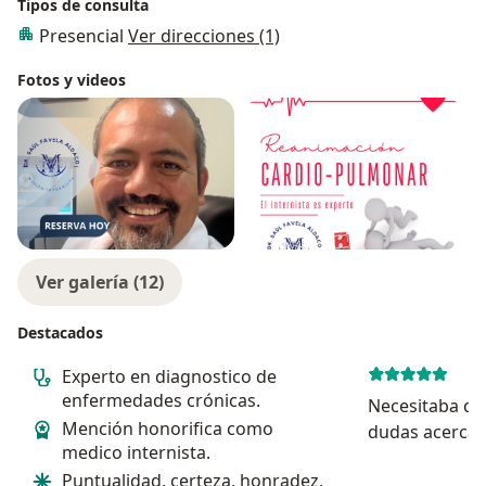
Tipos de consulta
Presencial
Ver direcciones (1)
Fotos y videos
Ver galería (12)
Destacados
Experto en diagnostico de
enfermedades crónicas.
Necesitaba qu
Mención honorifica como
dudas acerca d
medico internista.
riesgos de realizarme una cirugía y
Puntualidad, certeza, honradez,
no solo me ex