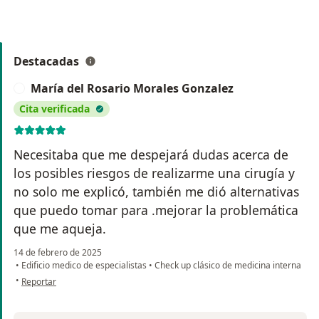
Destacadas
María del Rosario Morales Gonzalez
M
Cita verificada
Necesitaba que me despejará dudas acerca de
los posibles riesgos de realizarme una cirugía y
no solo me explicó, también me dió alternativas
que puedo tomar para .mejorar la problemática
que me aqueja.
14 de febrero de 2025
•
Edificio medico de especialistas
•
Check up clásico de medicina interna
en opinión del usuario María del Rosario Morales Gonzalez
•
Reportar