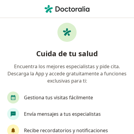
Men
Hipertensión • Monterrey, Nuevo Léon
Filtros
• 1
Seguro
Mapa
Especialistas en Hipertensión en Monterrey
Cuida de tu salud
Encuentra los mejores especialistas y pide cita.
¿Qué especialidad estás buscando?
Descarga la App y accede gratuitamente a funciones
Nutricionista
Internista
Cardiólogo
exclusivas para ti:
Gestiona tus visitas fácilmente
Envía mensajes a tus especialistas
Recibe recordatorios y notificaciones