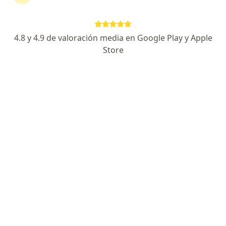
430 opiniones
Atención y soluciones en Reumatología y Med. Int
4.8 y 4.9 de valoración media en Google Play y Apple
MEDICINA (UANL) / REUMATOLOGO Y M.I (UNAM)
Store
Inmediatez, escucha, trato humano cálido y cordial
Bolivia 103, Balcones de Galerías Piso 12 Consultorio 14, Monterrey
•
Mapa
CARE MEDICAL HUB
Acepta Vitamédica
Primera visita medicina interna
Este especialista no ofrece reserva de cita en línea en esta dirección.
Solicita una cita