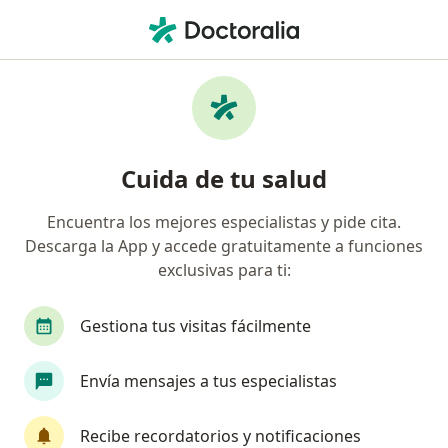
Men
Internista • Monterrey, Nuevo Léon
Filtros
Seguro:
Vitamédica
Internistas recomendados de Vitamédica
Cuida de tu salud
en Monterrey
Encuentra los mejores especialistas y pide cita.
Descarga la App y accede gratuitamente a funciones
exclusivas para ti:
Gestiona tus visitas fácilmente
Envía mensajes a tus especialistas
Destacado
Dr. Hernán Vázquez González
Recibe recordatorios y notificaciones
·
Ver más
Internista, Reumatólogo