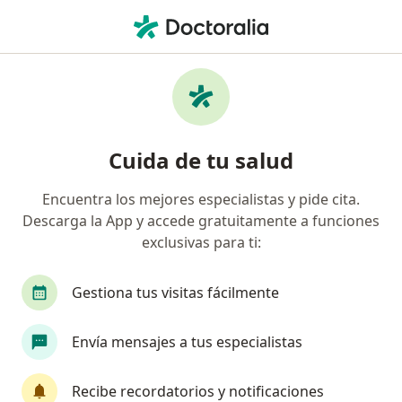
Men
¿Qué estás buscando?
Página De Inicio
Ginecólogo
Guadalajara
Paulina A
Cambiar de ciu
Cuida de tu salud
Encuentra los mejores especialistas y pide cita.
Descarga la App y accede gratuitamente a funciones
exclusivas para ti:
Dra.
Paulina Alvarado Rubio
sobre las especializaciones
Ginecóloga
·
Ver más
Gestiona tus visitas fácilmente
Guadalajara
1 dirección
No. de cédula: 11803975 12591429
Envía mensajes a tus especialistas
144 opiniones
Recibe recordatorios y notificaciones