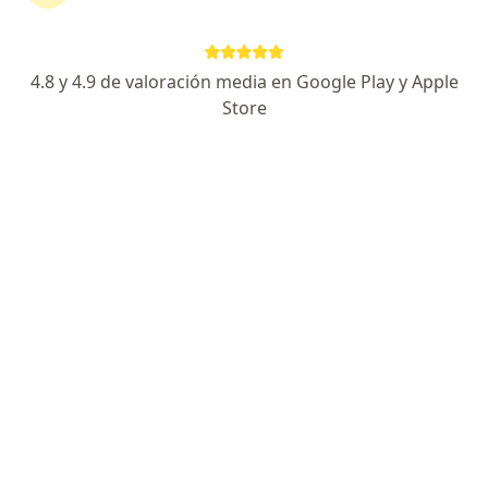
Agendar cita
Enviar mensaje
4.8 y 4.9 de valoración media en Google Play y Apple
Store
Especialista de confianza
Los pacientes vuelven a su consulta de forma
recurrente
Experiencia
Servicios y precios
Consultorios
Experiencia
Médico subespecialista en Ginecología Oncológica
egresada de la Universidad de Guadalajara.
Enfocado en:
Ginecología oncológica