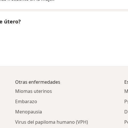
e útero?
Otras enfermedades
E
Miomas uterinos
M
Embarazo
P
Menopausia
D
Virus del papiloma humano (VPH)
P