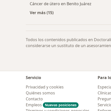
Cáncer de útero en Benito Juárez
Ver más (15)
Más en esta categoría: Cáncer de ú
Todos los contenidos publicados en Doctoral
considerarse un sustituto de un asesoramien
Servicio
Para l
Privacidad y cookies
Especia
Quiénes somos
Clínica
Contacto
Pregun
Empleos
Servici
Nuevas posiciones
Términos y condiciones generales
Enfer