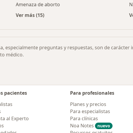
Amenaza de aborto
N
Ver más (15)
V
tero por ciudad
Más en esta categoría: Otras enfermedades
ia, especialmente preguntas y respuestas, son de carácter 
to médico.
os pacientes
Para profesionales
listas
Planes y precios
s
Para especialistas
ta al Experto
Para clínicas
os
Noa Notes
nuevo
medades
Recursos gratuitos