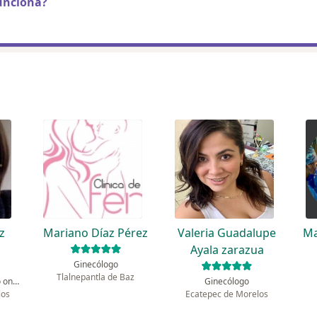
unciona?
z
Mariano Díaz Pérez
Valeria Guadalupe
Ma
Ayala zarazua
Ginecólogo
Tlalnepantla de Baz
Ginecólogo, Ginecólogo oncólogo
Ginecólogo
los
Ecatepec de Morelos