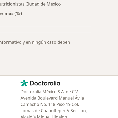
utricionistas Ciudad de México
er más (15)
Más en esta categoría: Especialistas más solicitados
informativo y en ningún caso deben
Contacto
Doctoralia - Página de inicio
Doctoralia México S.A. de C.V.
Avenida Boulevard Manuel Ávila
Camacho No. 118 Piso 19 Col.
Lomas de Chapultepec V Sección,
Alcaldía Miguel Hidalgo