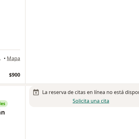
tario), Zapopan
•
Mapa
$900
La reserva de citas en línea no está dispo
Solicita una cita
les
án