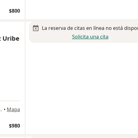
$800
La reserva de citas en línea no está dispo
Solicita una cita
z Uribe
entre patria Y boyero, Guadalajara
•
Mapa
$980