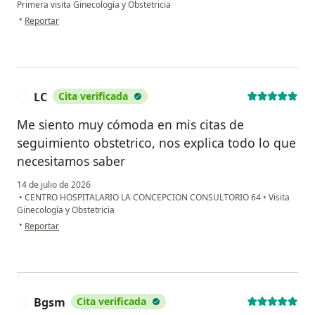
Primera visita Ginecología y Obstetricia
en opinión del usuario C.R
•
Reportar
LC
Cita verificada
L
Me siento muy cómoda en mis citas de
seguimiento obstetrico, nos explica todo lo que
necesitamos saber
14 de julio de 2026
•
CENTRO HOSPITALARIO LA CONCEPCION CONSULTORIO 64
•
Visita
Ginecología y Obstetricia
en opinión del usuario LC
•
Reportar
Bgsm
Cita verificada
B