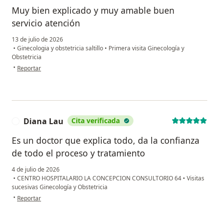
Muy bien explicado y muy amable buen
servicio atención
13 de julio de 2026
•
Ginecologia y obstetricia saltillo
•
Primera visita Ginecología y
Obstetricia
en opinión del usuario Bgsm
•
Reportar
Diana Lau
Cita verificada
D
Es un doctor que explica todo, da la confianza
de todo el proceso y tratamiento
4 de julio de 2026
•
CENTRO HOSPITALARIO LA CONCEPCION CONSULTORIO 64
•
Visitas
sucesivas Ginecología y Obstetricia
en opinión del usuario Diana Lau
•
Reportar