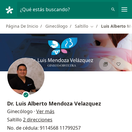
Men
¿Qué estás buscando?
Página De Inicio
Ginecólogo
Saltillo
Luis Alberto M
Cambiar de ciudad
Dr.
Luis Alberto Mendoza Velazquez
sobre las especializaciones
Ginecólogo
·
Ver más
Saltillo
2 direcciones
No. de cédula: 9114568 11799257