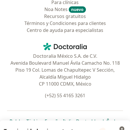
Para clínicas
Noa Notes
nuevo
Recursos gratuitos
Términos y Condiciones para clientes
Centro de ayuda para especialistas
Contacto
Doctoralia - Página de inicio
Doctoralia México S.A. de C.V.
Avenida Boulevard Manuel Ávila Camacho No. 118
Piso 19 Col. Lomas de Chapultepec V Sección,
Alcaldía Miguel Hidalgo
CP 11000 CDMX, México
(+52) 55 4165 3261
se abre en una nueva pestaña
se abre en una nueva pestaña
se abre en una nueva pestaña
se abre en una nueva pes
se abre en 
se a
Polska
,
Türkiye
,
España
,
Italia
,
Deutschland
,
Česko
,
se abre en una nueva pestaña
se abre en una nueva pestaña
se abre en una nueva pestaña
se abre en una nueva p
se abre en 
se abr
Portugal
,
México
,
Chile
,
Brasil
,
Argentina
,
Perú
,