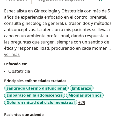
Especialista en Ginecología y Obstetricia con más de 5
años de experiencia enfocado en el control prenatal,
consulta ginecológica general, ultrasonidos y métodos
anticonceptivos. La atención a mis pacientes se lleva a
cabo en un ambiente profesional, dando respuesta a
las preguntas que surgen, siempre con un sentido de
ética y responsabilidad, procurando en cada momento
Sobre mí
el bienestar y salud de las mujeres en todo México.
ver más
Enfocado en:
Obstetricia
Principales enfermedades tratadas
Sangrado uterino disfuncional
Embarazo
Embarazo en la adolescencia
Miomas uterinos
a11y_sr_more_d
Dolor en mitad del ciclo menstrual
+29
Pacientes que atiendo