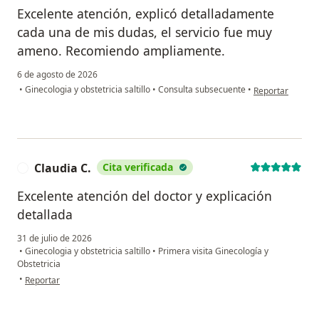
Excelente atención, explicó detalladamente
cada una de mis dudas, el servicio fue muy
ameno. Recomiendo ampliamente.
6 de agosto de 2026
en opinión del us
•
Ginecologia y obstetricia saltillo
•
Consulta subsecuente
•
Reportar
Claudia C.
Cita verificada
C
Excelente atención del doctor y explicación
detallada
31 de julio de 2026
•
Ginecologia y obstetricia saltillo
•
Primera visita Ginecología y
Obstetricia
en opinión del usuario Claudia C.
•
Reportar