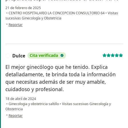
21 de febrero de 2025
•
CENTRO HOSPITALARIO LA CONCEPCION CONSULTORIO 64
•
Visitas
sucesivas Ginecología y Obstetricia
en opinión del usuario Nataly.G
•
Reportar
Dulce
Cita verificada
D
El mejor ginecólogo que he tenido. Explica
detalladamente, te brinda toda la información
que necesitas además de ser muy amable,
cuidadoso y profesional.
18 de abril de 2024
•
Ginecologia y obstetricia saltillo
•
Visitas sucesivas Ginecología y
Obstetricia
en opinión del usuario Dulce
•
Reportar