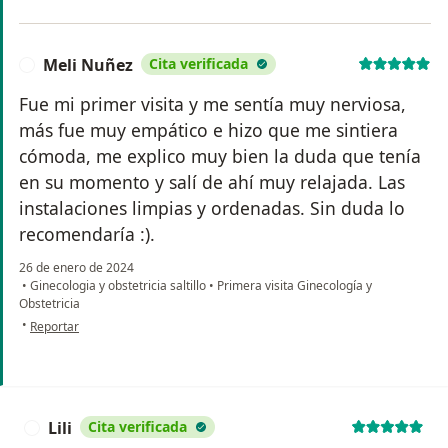
Meli Nuñez
Cita verificada
M
Fue mi primer visita y me sentía muy nerviosa,
más fue muy empático e hizo que me sintiera
cómoda, me explico muy bien la duda que tenía
en su momento y salí de ahí muy relajada. Las
instalaciones limpias y ordenadas. Sin duda lo
recomendaría :).
26 de enero de 2024
•
Ginecologia y obstetricia saltillo
•
Primera visita Ginecología y
Obstetricia
en opinión del usuario Meli Nuñez
•
Reportar
Lili
Cita verificada
L