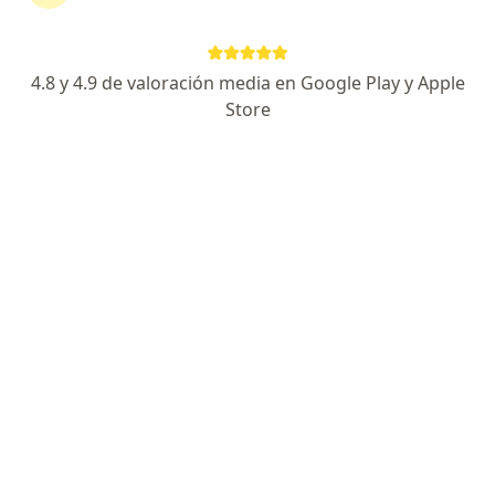
740 opiniones
COLPOSCOPIA
4.8 y 4.9 de valoración media en Google Play y Apple
Certificado por el Colegio Mexicano De GyO
Store
Los pacientes Valoran mi puntualidad
Especialista de confianza
Dirección 1
Dirección 2
Blvd. Venustiano Carranza 4036, Saltillo
•
Mapa
CENTRO HOSPITALARIO LA CONCEPCION CONSULTORIO 64
Acepta MAPFRE
Primera visita Ginecología y Obstetricia
Este especialista no ofrece reserva de cita en línea en esta dirección.
Solicita una cita