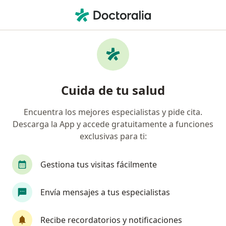
Men
Ginecólogo • Saltillo, Coahuila
Filtros
Seguro:
MAPFRE
M
Ginecólogos recomendados de MAPFRE en
Cuida de tu salud
Saltillo
Encuentra los mejores especialistas y pide cita.
Descarga la App y accede gratuitamente a funciones
exclusivas para ti:
Gestiona tus visitas fácilmente
Envía mensajes a tus especialistas
Destacado
Dr. Luis Alberto Mendoza Velazquez
Recibe recordatorios y notificaciones
·
Ver más
Ginecólogo