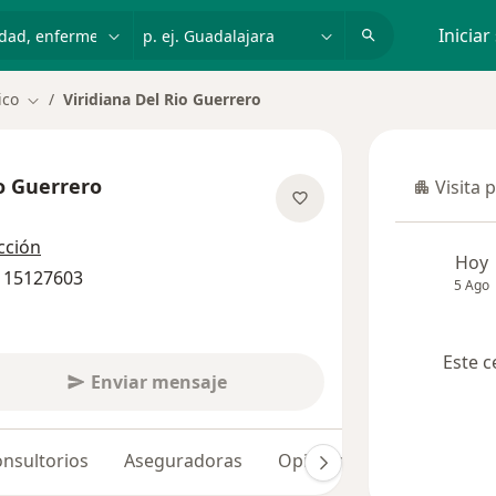
dad, enfermedad o nombre
p. ej. Guadalajara
Iniciar
ico
Viridiana Del Rio Guerrero
Cambiar de ciudad
io Guerrero
Visita 
Visita p
obre las especializaciones
cción
Hoy
0 15127603
5 Ago
Este c
Enviar mensaje
nsultorios
Aseguradoras
Opiniones (37)
Dudas 