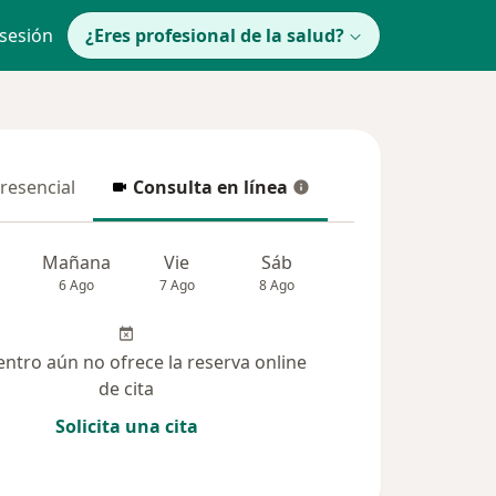
 sesión
¿Eres profesional de la salud?
presencial
Consulta en línea
resencial
Consulta en línea
Mañana
Vie
Sáb
Dom
Lun
6 Ago
7 Ago
8 Ago
9 Ago
10 Ag
entro aún no ofrece la reserva online
de cita
Solicita una cita
solucionadas (27)