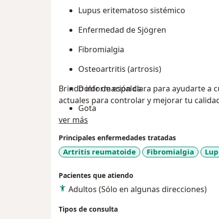
Lupus eritematoso sistémico
Enfermedad de Sjögren
Fibromialgia
Osteoartritis (artrosis)
Brindo información clara para ayudarte a c
Dolor de espalda
actuales para controlar y mejorar tu calidad
Gota
Sobre mí
ver más
Osteoporosis
Principales enfermedades tratadas
Espondiloartritis
Artritis reumatoide
Fibromialgia
Lup
Artritis psoriásica
Pacientes que atiendo
Esclerosis sistémica
Adultos (Sólo en algunas direcciones)
Miopatías inflamatorias
Tipos de consulta