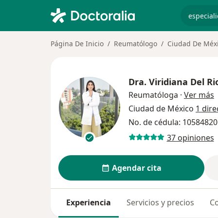
especiali
Página De Inicio
Reumatólogo
Ciudad De Méx
Dra.
Viridiana Del R
s
Reumatóloga
·
Ver más
Ciudad de México
1 dire
No. de cédula: 1058482
37 opiniones
Agendar cita
Experiencia
Servicios y precios
Co