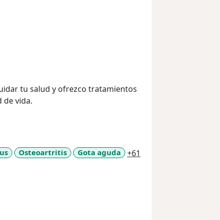
uidar tu salud y ofrezco tratamientos
 de vida.
a11y_sr_more_diseas
us
Osteoartritis
Gota aguda
+61