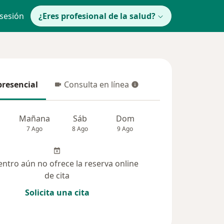
 sesión
¿Eres profesional de la salud?
presencial
Consulta en línea
resencial
Consulta en línea
Mañana
Sáb
Dom
Lun
Mar
7 Ago
8 Ago
9 Ago
10 Ago
11 Ag
entro aún no ofrece la reserva online
de cita
Solicita una cita
(218)