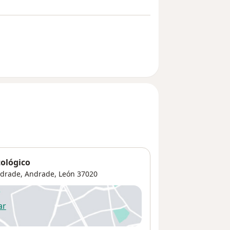
ológico
ndrade,
Andrade
,
León
37020
ar
 abre en una nueva pestaña