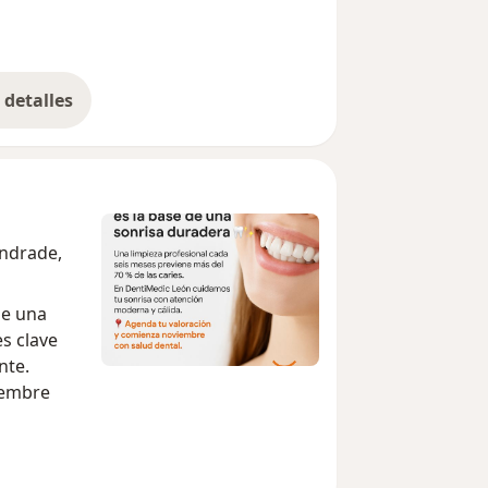
detalles
bre la experiencia
Andrade,
ue una
s clave
nte.
iembre