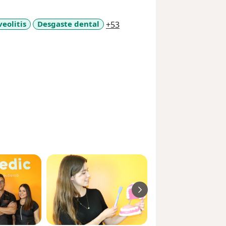
a11y_sr_more_diseases
veolitis
Desgaste dental
+53