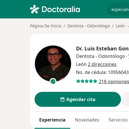
especiali
Página De Inicio
Dentista - Odontólogo
León
C
Dr.
Luis Esteban Gon
Dentista - Odontólogo
·
León
2 direcciones
No. de cédula: 10956043
218 opinione
Agendar cita
Experiencia
Novedades
Servicios