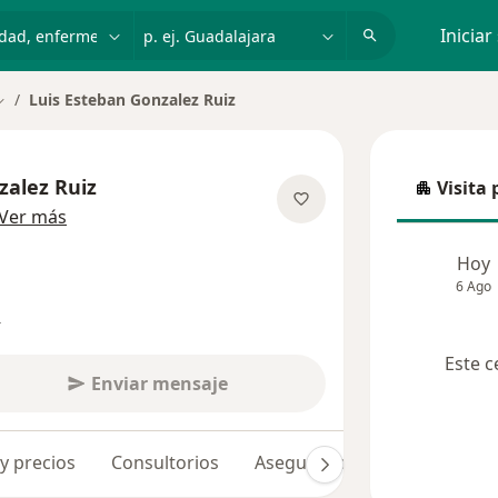
dad, enfermedad o nombre
p. ej. Guadalajara
Iniciar
Luis Esteban Gonzalez Ruiz
ambiar de ciudad
zalez Ruiz
Visita 
Visita p
sobre las especializaciones
Ver más
Hoy
6 Ago
s
Este c
Enviar mensaje
 y precios
Consultorios
Aseguradoras
Opiniones 