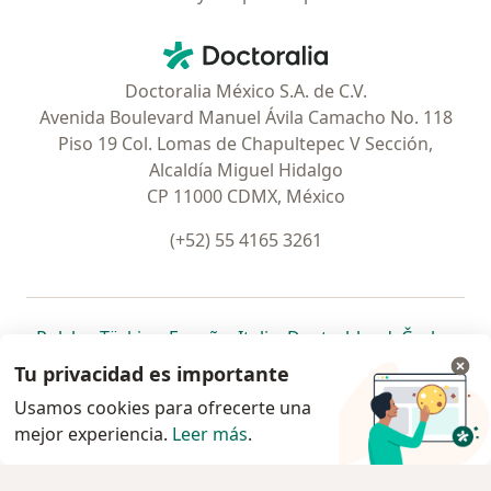
Contacto
Doctoralia - Página de inicio
Doctoralia México S.A. de C.V.
Avenida Boulevard Manuel Ávila Camacho No. 118
Piso 19 Col. Lomas de Chapultepec V Sección,
Alcaldía Miguel Hidalgo
CP 11000 CDMX, México
(+52) 55 4165 3261
se abre en una nueva pestaña
se abre en una nueva pestaña
se abre en una nueva pestaña
se abre en una nueva pes
se abre en 
se a
Polska
,
Türkiye
,
España
,
Italia
,
Deutschland
,
Česko
,
se abre en una nueva pestaña
se abre en una nueva pestaña
se abre en una nueva pestaña
se abre en una nueva p
se abre en 
se abr
Portugal
,
México
,
Chile
,
Brasil
,
Argentina
,
Perú
,
Tu privacidad es importante
se abre en una nueva pe
Colombia
Usamos cookies para ofrecerte una
mejor experiencia.
www.doctoralia.com.mx © 2026 - Encuentra tu
Leer más
.
especialista y pide cita