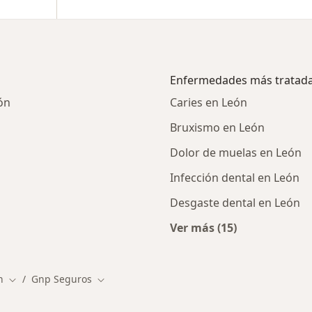
Enfermedades más tratad
ón
Caries en León
Bruxismo en León
Dolor de muelas en León
Infección dental en León
Desgaste dental en León
Ver más (15)
ialistas de GNP Seguros
Más en esta catego
n
Gnp Seguros
de ciudad
Cambiar de ciudad
Cambiar de ciudad