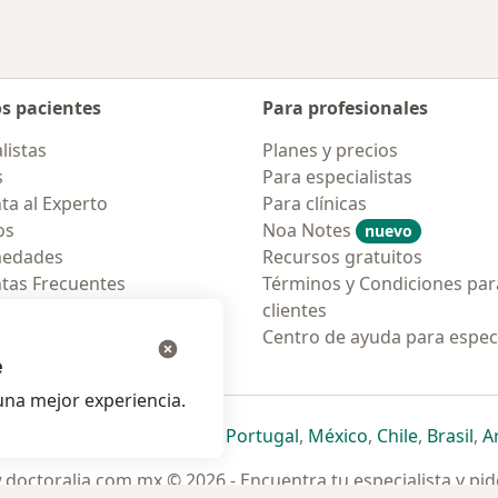
os pacientes
Para profesionales
listas
Planes y precios
s
Para especialistas
ta al Experto
Para clínicas
os
Noa Notes
nuevo
medades
Recursos gratuitos
tas Frecuentes
Términos y Condiciones par
ión para móvil
clientes
ara pacientes
Centro de ayuda para especi
e
na mejor experiencia.
ueva pestaña
en una nueva pestaña
e abre en una nueva pestaña
se abre en una nueva pestaña
se abre en una nueva pestaña
se abre en una nueva pestaña
se abre en una nueva p
se abre en una
se abre e
se
Italia
,
Deutschland
,
Česko
,
Portugal
,
México
,
Chile
,
Brasil
,
A
doctoralia.com.mx © 2026 - Encuentra tu especialista y pide