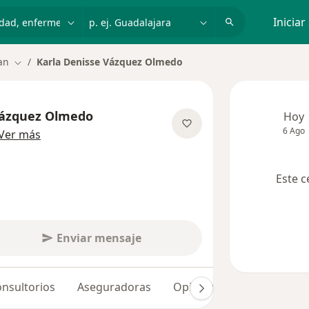
dad, enfermedad o nombre
p. ej. Guadalajara
Iniciar
an
Karla Denisse Vázquez Olmedo
Cambiar de ciudad
Vázquez Olmedo
Hoy
6 Ago
sobre las especializaciones
Ver más
Este c
Enviar mensaje
nsultorios
Aseguradoras
Opiniones (35)