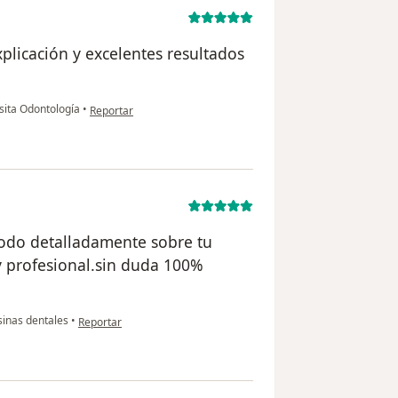
licación y excelentes resultados
en opinión del usuario R.P
sita Odontología
•
Reportar
todo detalladamente sobre tu
y profesional.sin duda 100%
en opinión del usuario Berenice
inas dentales
•
Reportar