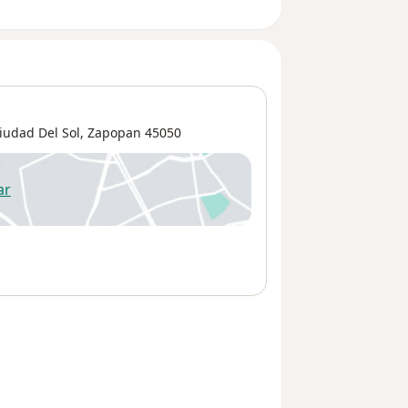
iudad Del Sol
,
Zapopan
45050
ar
 abre en una nueva pestaña