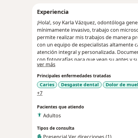
Experiencia
¡Hola!, soy Karla Vázquez, odontóloga gen
mínimamente invasivo, trabajo con micros
permite realizar mis trabajos de manera p
con un equipo de especialistas altamente 
atención integral y personalizada. Docume
con fotografías para que vean su antes y s
Sobre mí
ver más
¡Será un placer recibirte!
Principales enfermedades tratadas
Caries
Desgaste dental
Dolor de mue
a11y_sr_more_diseases
+7
Pacientes que atiendo
Adultos
Tipos de consulta
Presencial
Ver direcciones (1)