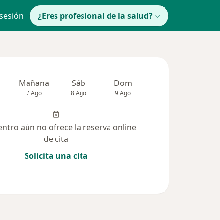
 sesión
¿Eres profesional de la salud?
Mañana
Sáb
Dom
Lun
Mar
7 Ago
8 Ago
9 Ago
10 Ago
11 Ag
entro aún no ofrece la reserva online
de cita
Solicita una cita