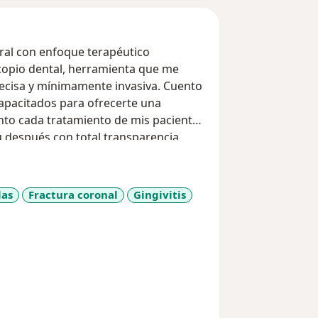
eral con enfoque terapéutico
copio dental, herramienta que me
recisa y mínimamente invasiva. Cuento
capacitados para ofrecerte una
nto cada tratamiento de mis pacientes
u después con total transparencia.
las
Fractura coronal
Gingivitis