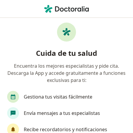
Men
Movilidad Dentaria • Zapopan, Jalisco
Filtros
• 1
Seguro
Mapa
Especialistas en Movilidad dentaria en
Cuida de tu salud
Zapopan
Encuentra los mejores especialistas y pide cita.
Descarga la App y accede gratuitamente a funciones
¿Qué especialidad estás buscando?
exclusivas para ti:
Dentista - Odontólogo
Ortodoncista
Ciru
Gestiona tus visitas fácilmente
Envía mensajes a tus especialistas
Recibe recordatorios y notificaciones