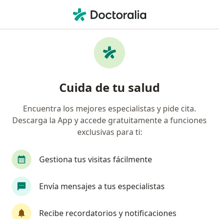
Men
Pérdida De Dientes • Zapopan, Jalisco
Filtros
• 1
Seguro
Mapa
Especialistas en Pérdida de dientes en
Cuida de tu salud
Zapopan
Encuentra los mejores especialistas y pide cita.
Descarga la App y accede gratuitamente a funciones
¿Qué especialidad estás buscando?
exclusivas para ti:
Dentista - Odontólogo
Odontólogo pediatra
Gestiona tus visitas fácilmente
Envía mensajes a tus especialistas
Recibe recordatorios y notificaciones