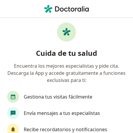
Men
Diente Impactado • Zapopan, Jalisco
Filtros
• 1
Seguro
Mapa
Especialistas en Diente impactado en
Cuida de tu salud
Zapopan
Encuentra los mejores especialistas y pide cita.
Descarga la App y accede gratuitamente a funciones
¿Qué especialidad estás buscando?
exclusivas para ti:
Dentista - Odontólogo
Ortodoncista
Odon
Gestiona tus visitas fácilmente
Envía mensajes a tus especialistas
Recibe recordatorios y notificaciones