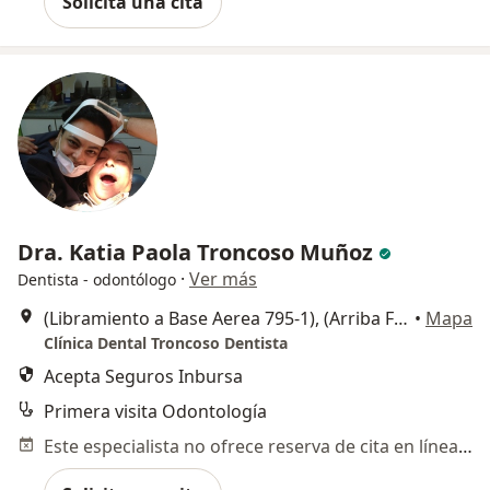
Solicita una cita
Dra. Katia Paola Troncoso Muñoz
·
Ver más
Dentista - odontólogo
(Libramiento a Base Aerea 795-1), (Arriba Ferreteria Salas, a 50 mts Farmacia Guadalajara Base Aérea) 20° 45' 17.75", , Zapopan
•
Mapa
Clínica Dental Troncoso Dentista
Acepta Seguros Inbursa
Primera visita Odontología
Este especialista no ofrece reserva de cita en línea en esta dirección.