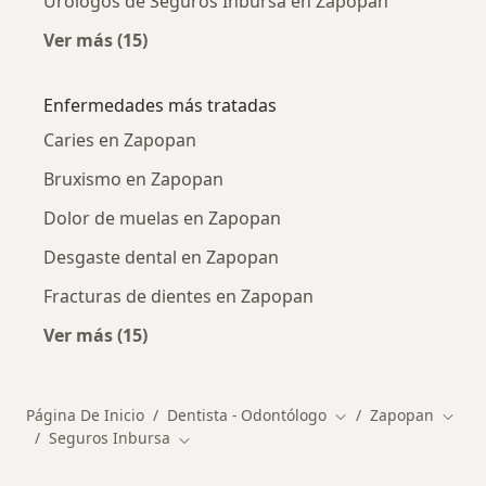
Urólogos de Seguros Inbursa en Zapopan
Ver más (15)
Más en esta categoría: Otros especialistas d
Enfermedades más tratadas
Caries en Zapopan
Bruxismo en Zapopan
Dolor de muelas en Zapopan
Desgaste dental en Zapopan
Fracturas de dientes en Zapopan
Ver más (15)
Más en esta categoría: Enfermedades más tr
Página De Inicio
Dentista - Odontólogo
Zapopan
Cambiar de ciudad
Cambi
Seguros Inbursa
Cambiar de ciudad