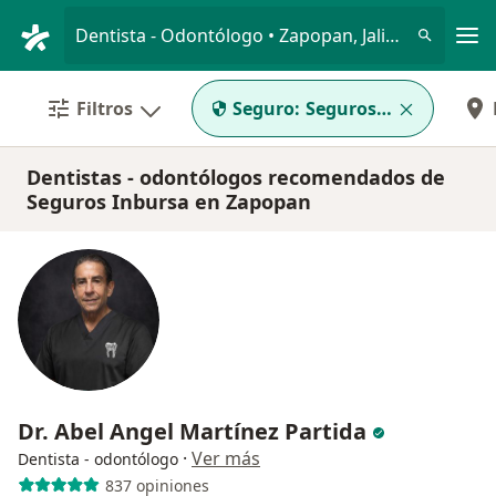
Men
Dentista - Odontólogo • Zapopan, Jalisco
Filtros
Seguro:
Seguros Inbursa
Dentistas - odontólogos recomendados de
Seguros Inbursa en Zapopan
Dr. Abel Angel Martínez Partida
·
Ver más
Dentista - odontólogo
837 opiniones