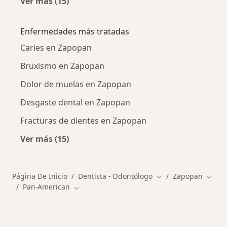
Ver más (15)
Más en esta categoría: Otros especialistas d
Enfermedades más tratadas
Caries en Zapopan
Bruxismo en Zapopan
Dolor de muelas en Zapopan
Desgaste dental en Zapopan
Fracturas de dientes en Zapopan
Ver más (15)
Más en esta categoría: Enfermedades más tr
Página De Inicio
Dentista - Odontólogo
Zapopan
Cambiar de ciudad
Cambi
Pan-American
Cambiar de ciudad