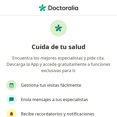
Men
Primera Visita Odontología • Zapopan, Jalisco
Filtros
• 1
Seguro
Mapa
Primera visita Odontología en Zapopan:
Cuida de tu salud
clínicas y especialistas
Encuentra los mejores especialistas y pide cita.
Descarga la App y accede gratuitamente a funciones
¿Qué especialidad estás buscando?
exclusivas para ti:
Dentista - Odontólogo
Odontólogo pediatra
Gestiona tus visitas fácilmente
Envía mensajes a tus especialistas
Recibe recordatorios y notificaciones