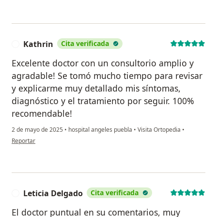
Kathrin
Cita verificada
K
Excelente doctor con un consultorio amplio y
agradable! Se tomó mucho tiempo para revisar
y explicarme muy detallado mis síntomas,
diagnóstico y el tratamiento por seguir. 100%
recomendable!
2 de mayo de 2025
•
hospital angeles puebla
•
Visita Ortopedia
•
en opinión del usuario Kathrin
Reportar
Leticia Delgado
Cita verificada
L
El doctor puntual en su comentarios, muy