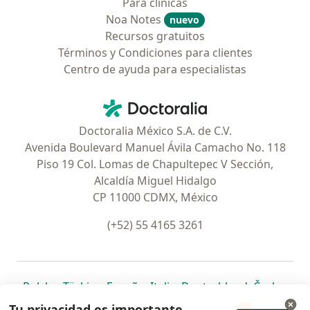
Para clínicas
Noa Notes
nuevo
Recursos gratuitos
Términos y Condiciones para clientes
Centro de ayuda para especialistas
Contacto
Doctoralia - Página de inicio
Doctoralia México S.A. de C.V.
Avenida Boulevard Manuel Ávila Camacho No. 118
Piso 19 Col. Lomas de Chapultepec V Sección,
Alcaldía Miguel Hidalgo
CP 11000 CDMX, México
(+52) 55 4165 3261
se abre en una nueva pestaña
se abre en una nueva pestaña
se abre en una nueva pestaña
se abre en una nueva pes
se abre en 
se a
Polska
,
Türkiye
,
España
,
Italia
,
Deutschland
,
Česko
,
se abre en una nueva pestaña
se abre en una nueva pestaña
se abre en una nueva pestaña
se abre en una nueva p
se abre en 
se abr
Portugal
,
México
,
Chile
,
Brasil
,
Argentina
,
Perú
,
Tu privacidad es importante