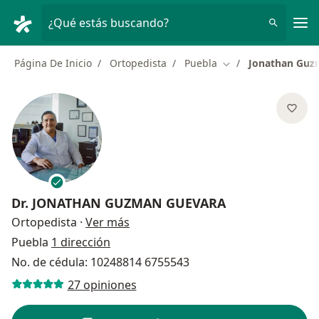
Men
¿Qué estás buscando?
Página De Inicio
Ortopedista
Puebla
Jonathan Guz
Cambiar de ciudad
Dr.
JONATHAN GUZMAN GUEVARA
sobre las especializaciones
Ortopedista
·
Ver más
Puebla
1 dirección
No. de cédula: 10248814 6755543
27 opiniones