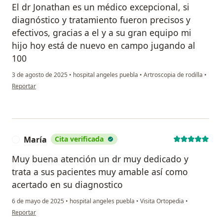
El dr Jonathan es un médico excepcional, si
diagnóstico y tratamiento fueron precisos y
efectivos, gracias a el y a su gran equipo mi
hijo hoy está de nuevo en campo jugando al
100
3 de agosto de 2025
•
hospital angeles puebla
•
Artroscopia de rodilla
•
en opinión del usuario Claudia Montiel
Reportar
María
Cita verificada
M
Muy buena atención un dr muy dedicado y
trata a sus pacientes muy amable así como
acertado en su diagnostico
6 de mayo de 2025
•
hospital angeles puebla
•
Visita Ortopedia
•
en opinión del usuario María
Reportar