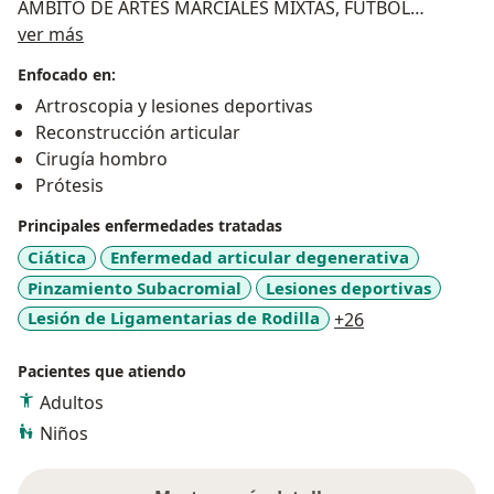
AMBITO DE ARTES MARCIALES MIXTAS, FUTBOL
Sobre mí
AMERICANO ,CROSSFIT ,FUTBOL SOCCER.
ver más
11 AÑOS EN EL CAMPO DE LA MEDICINA.
Enfocado en:
Artroscopia y lesiones deportivas
Reconstrucción articular
Cirugía hombro
Prótesis
Principales enfermedades tratadas
Ciática
Enfermedad articular degenerativa
Pinzamiento Subacromial
Lesiones deportivas
a11y_sr_more_d
Lesión de Ligamentarias de Rodilla
+26
Pacientes que atiendo
Adultos
Niños