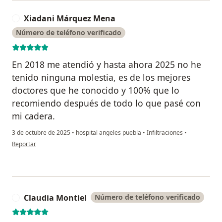
Xiadani Márquez Mena
X
Número de teléfono verificado
En 2018 me atendió y hasta ahora 2025 no he
tenido ninguna molestia, es de los mejores
doctores que he conocido y 100% que lo
recomiendo después de todo lo que pasé con
mi cadera.
3 de octubre de 2025
•
hospital angeles puebla
•
Infiltraciones
•
en opinión del usuario Xiadani Márquez Mena
Reportar
Claudia Montiel
Número de teléfono verificado
C