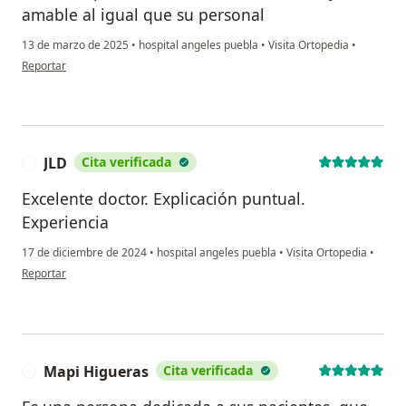
amable al igual que su personal
13 de marzo de 2025
•
hospital angeles puebla
•
Visita Ortopedia
•
en opinión del usuario Leticia Delgado
Reportar
JLD
Cita verificada
J
Excelente doctor. Explicación puntual.
Experiencia
17 de diciembre de 2024
•
hospital angeles puebla
•
Visita Ortopedia
•
en opinión del usuario JLD
Reportar
Mapi Higueras
Cita verificada
M