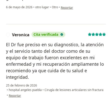
en opinión del usuario Carlos H.
6 de mayo de 2026
•
otro lugar
•
Otro
•
Reportar
Veronica
Cita verificada
V
El Dr fue preciso en su diagnostico, la atención
y el servicio tanto del doctor como de su
equipo de trabajo fueron excelentes en mi
enfermedad y mi recuperación ampliamente lo
recomiendo ya que cuida de tu salud e
integridad.
25 de febrero de 2026
•
hospital angeles puebla
•
Cirugía de lesiones articulares sin fractura
en opinión del usuario Veronica
•
Reportar