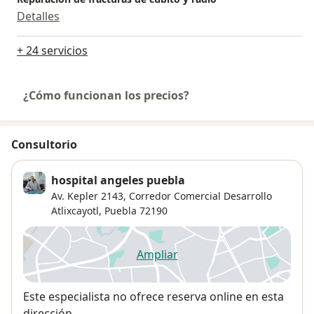
Detalles
+ 24 servicios
¿Cómo funcionan los precios?
Consultorio
hospital angeles puebla
Av. Kepler 2143,
Corredor Comercial Desarrollo
Atlixcayotl
,
Puebla
72190
Ampliar
se abre en una nueva pestañ
Disponibilidad
Este especialista no ofrece reserva online en esta
dirección