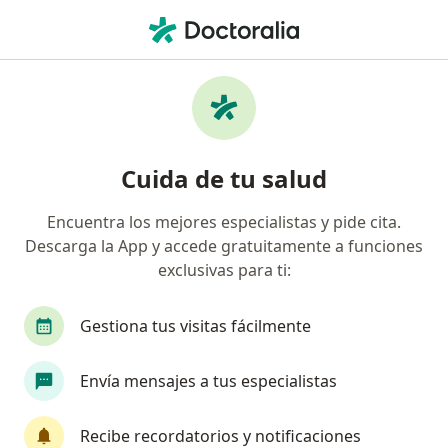
Men
Ciática • Puebla, MX
Filtros
• 1
Seguro
Mapa
Especialistas en Ciática en Puebla
Cuida de tu salud
Encuentra los mejores especialistas y pide cita.
¿Qué especialidad estás buscando?
Descarga la App y accede gratuitamente a funciones
Fisioterapeuta
Ortopedista
Traumatólog
exclusivas para ti:
Gestiona tus visitas fácilmente
Envía mensajes a tus especialistas
Recibe recordatorios y notificaciones