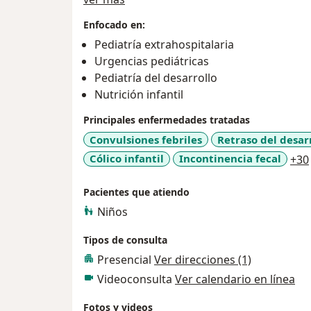
tratamientos acertados, encontrando la me
Enfocado en:
ayudándolos a recuperar su salud.
Pediatría extrahospitalaria
Urgencias pediátricas
Pediatría del desarrollo
Nutrición infantil
Principales enfermedades tratadas
Convulsiones febriles
Retraso del desar
Cólico infantil
Incontinencia fecal
+30
Pacientes que atiendo
Niños
Tipos de consulta
Presencial
Ver direcciones (1)
Videoconsulta
Ver calendario en línea
Fotos y videos