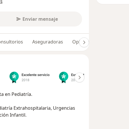
es
Enviar mensaje
nsultorios
Aseguradoras
Opiniones (527)
Dudas
ta en Pediatría.
atría Extrahospitalaria, Urgencias
ión Infantil.
cientes con diagnósticos y