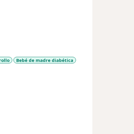
jor opción para su caso y
rollo
Bebé de madre diabética
a11y_sr_more_diseases