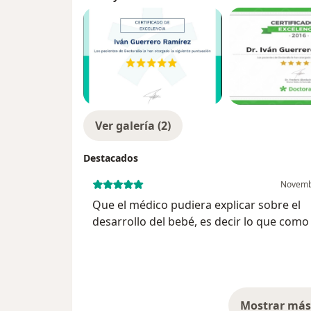
Ver galería (2)
Destacados
Novemb
Que el médico pudiera explicar sobre el
desarrollo del bebé, es decir lo que com
debemos esperar de nuestro bebé cada 
su crecimiento en parámetros normales. 
poco más delicado a...
Mostrar más 