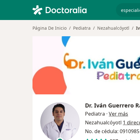
especiali
Página De Inicio
Pediatra
Nezahualcóyotl
I
Dr.
Iván Guerrero 
sobre
Pediatra
·
Ver más
Nezahualcóyotl
1 direc
No. de cédula: 0910985