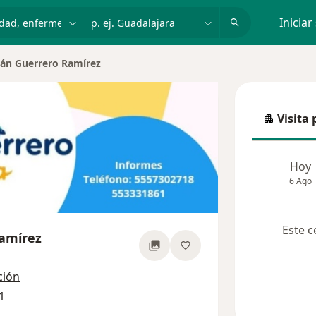
dad, enfermedad o nombre
p. ej. Guadalajara
Iniciar
ván Guerrero Ramírez
Visita 
Visita p
Hoy
6 Ago
Este c
Ramírez
 las especializaciones
ción
1