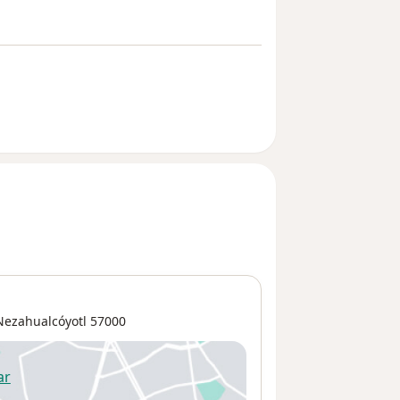
Nezahualcóyotl
57000
ar
 abre en una nueva pestaña