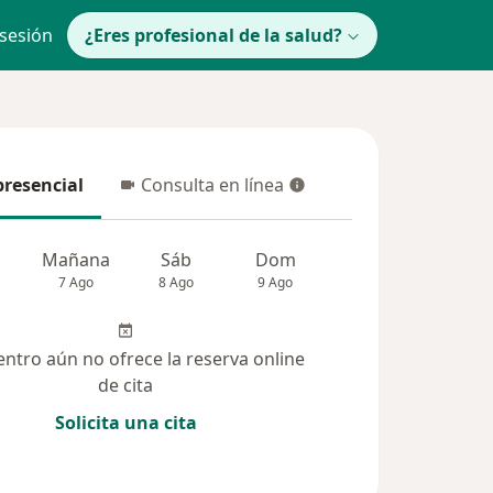
 sesión
¿Eres profesional de la salud?
presencial
Consulta en línea
resencial
Consulta en línea
Mañana
Sáb
Dom
Lun
Mar
7 Ago
8 Ago
9 Ago
10 Ago
11 Ag
entro aún no ofrece la reserva online
de cita
Solicita una cita