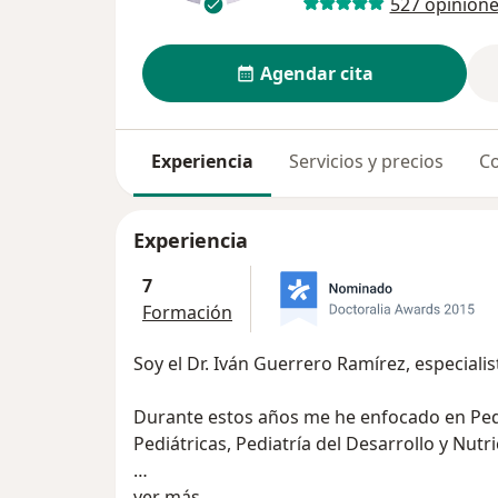
527 opinion
Agendar cita
Experiencia
Servicios y precios
Co
Experiencia
7
Formación
Soy el Dr. Iván Guerrero Ramírez, especialis
Durante estos años me he enfocado en Pedi
Pediátricas, Pediatría del Desarrollo y Nutric
Sobre mí
Mi experiencia me permite ayudar a mis pa
ver más